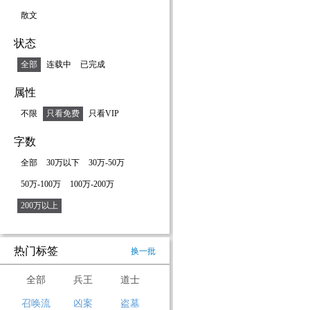
散文
状态
全部
连载中
已完成
属性
不限
只看免费
只看VIP
字数
全部
30万以下
30万-50万
50万-100万
100万-200万
200万以上
热门标签
换一批
全部
兵王
道士
召唤流
凶案
盗墓