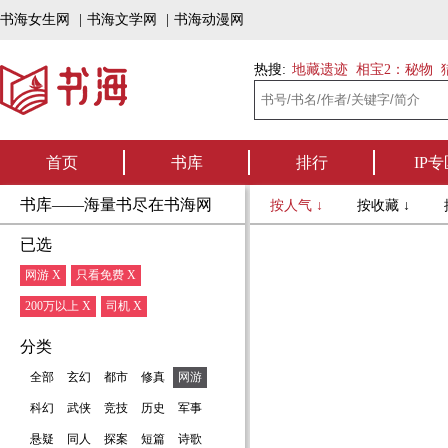
书海女生网
|
书海文学网
|
书海动漫网
热搜:
地藏遗迹
相宝2：秘物
首页
书库
排行
IP专
书库——海量书尽在书海网
按人气 ↓
按收藏 ↓
已选
网游 X
只看免费 X
200万以上 X
司机 X
分类
全部
玄幻
都市
修真
网游
科幻
武侠
竞技
历史
军事
悬疑
同人
探案
短篇
诗歌