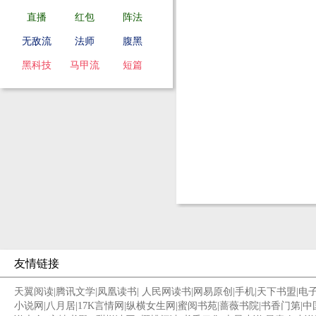
直播
红包
阵法
无敌流
法师
腹黑
黑科技
马甲流
短篇
友情链接
天翼阅读
|
腾讯文学
|
凤凰读书
|
人民网读书
|
网易原创
|
手机
|
天下书盟
|
电
小说网
|
八月居
|
17K言情网
|
纵横女生网
|
蜜阅书苑
|
蔷薇书院
|
书香门第
|
中