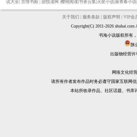
说大全
|
言情书殿
|
甜悦读网
|
樱桃阅读
|
书香云集
|
火星小说
|
最青春小说
关于我们
|
服务条款
|
版权声明
|
VIP
Copyright(C) 2011-2026 shuh
书海小说版权所有
陕公
出版物经营许
网络文化经营许
请所有作者发布作品时务必遵守国家互联网信
本站所收录作品、社区话题、书库