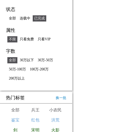
状态
全部
连载中
已完成
属性
不限
只看免费
只看VIP
字数
全部
30万以下
30万-50万
50万-100万
100万-200万
200万以上
热门标签
换一批
全部
兵王
小农民
鉴宝
红包
洪荒
剑
宋明
火影