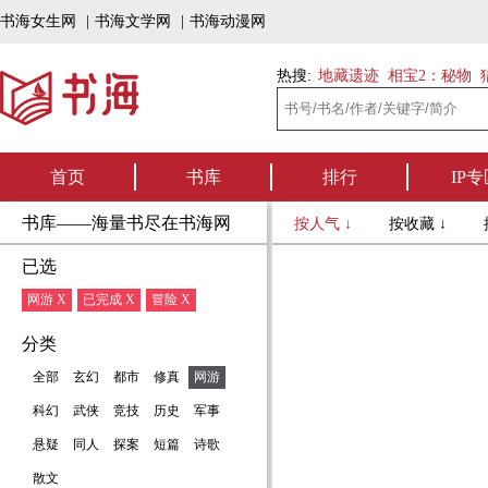
书海女生网
|
书海文学网
|
书海动漫网
热搜:
地藏遗迹
相宝2：秘物
首页
书库
排行
IP专
书库——海量书尽在书海网
按人气 ↓
按收藏 ↓
已选
网游 X
已完成 X
冒险 X
分类
全部
玄幻
都市
修真
网游
科幻
武侠
竞技
历史
军事
悬疑
同人
探案
短篇
诗歌
散文