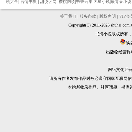
说大全
|
言情书殿
|
甜悦读网
|
樱桃阅读
|
书香云集
|
火星小说
|
最青春小说
关于我们
|
服务条款
|
版权声明
|
VIP
Copyright(C) 2011-2026 shuh
书海小说版权所有
陕公
出版物经营许
网络文化经营许
请所有作者发布作品时务必遵守国家互联网信
本站所收录作品、社区话题、书库