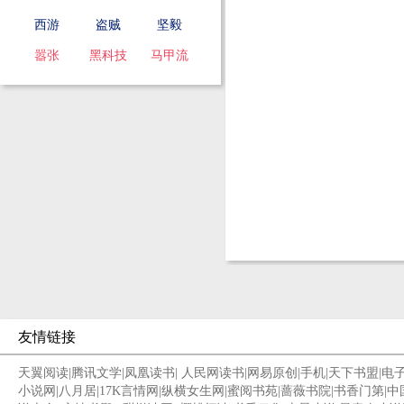
西游
盗贼
坚毅
嚣张
黑科技
马甲流
友情链接
天翼阅读
|
腾讯文学
|
凤凰读书
|
人民网读书
|
网易原创
|
手机
|
天下书盟
|
电
小说网
|
八月居
|
17K言情网
|
纵横女生网
|
蜜阅书苑
|
蔷薇书院
|
书香门第
|
中