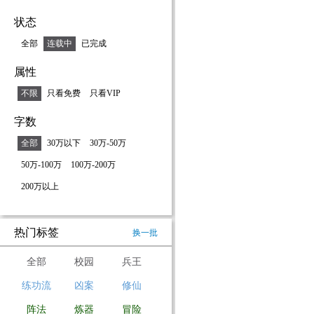
状态
全部
连载中
已完成
属性
不限
只看免费
只看VIP
字数
全部
30万以下
30万-50万
50万-100万
100万-200万
200万以上
热门标签
换一批
全部
校园
兵王
练功流
凶案
修仙
阵法
炼器
冒险