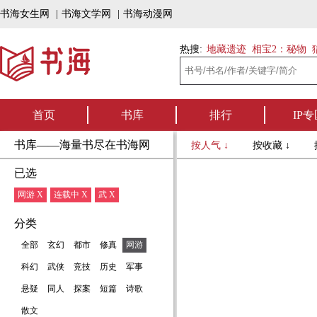
书海女生网
|
书海文学网
|
书海动漫网
热搜:
地藏遗迹
相宝2：秘物
首页
书库
排行
IP专
书库——海量书尽在书海网
按人气 ↓
按收藏 ↓
已选
网游 X
连载中 X
武 X
分类
全部
玄幻
都市
修真
网游
科幻
武侠
竞技
历史
军事
悬疑
同人
探案
短篇
诗歌
散文