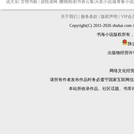
说大全
|
言情书殿
|
甜悦读网
|
樱桃阅读
|
书香云集
|
火星小说
|
最青春小说
关于我们
|
服务条款
|
版权声明
|
VIP
Copyright(C) 2011-2026 shuh
书海小说版权所有
陕公
出版物经营许
网络文化经营许
请所有作者发布作品时务必遵守国家互联网信
本站所收录作品、社区话题、书库