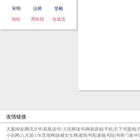
宋明
法师
坚毅
轻松
黑科技
合成流
友情链接
天翼阅读
|
腾讯文学
|
凤凰读书
|
人民网读书
|
网易原创
|
手机
|
天下书盟
|
电
小说网
|
八月居
|
17K言情网
|
纵横女生网
|
蜜阅书苑
|
蔷薇书院
|
书香门第
|
中