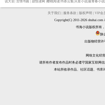
说大全
|
言情书殿
|
甜悦读网
|
樱桃阅读
|
书香云集
|
火星小说
|
最青春小说
关于我们
|
服务条款
|
版权声明
|
VIP
Copyright(C) 2011-2026 shuh
书海小说版权所有
陕公
出版物经营许
网络文化经营许
请所有作者发布作品时务必遵守国家互联网信
本站所收录作品、社区话题、书库