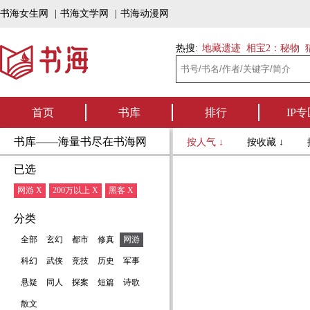
书海女生网
|
书海文学网
|
书海动漫网
热搜:
地藏遗迹
相宝2：秘物
首页
书库
排行
IP专
书库——海量书尽在书海网
按人气 ↓
按收藏 ↓
已选
网游 X
200万以上 X
黑客 X
分类
全部
玄幻
都市
修真
网游
科幻
武侠
竞技
历史
军事
悬疑
同人
探案
短篇
诗歌
散文