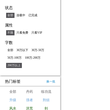
状态
全部
连载中
已完成
属性
不限
只看免费
只看VIP
字数
全部
30万以下
30万-50万
50万-100万
100万-200万
200万以上
热门标签
换一批
全部
丹药
练功流
升级
强者
刑侦
风水
洪荒
剑