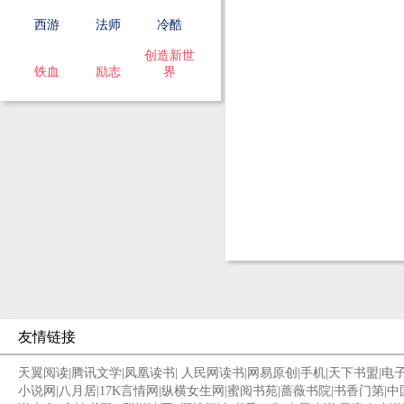
西游
法师
冷酷
创造新世
铁血
励志
界
友情链接
天翼阅读
|
腾讯文学
|
凤凰读书
|
人民网读书
|
网易原创
|
手机
|
天下书盟
|
电
小说网
|
八月居
|
17K言情网
|
纵横女生网
|
蜜阅书苑
|
蔷薇书院
|
书香门第
|
中