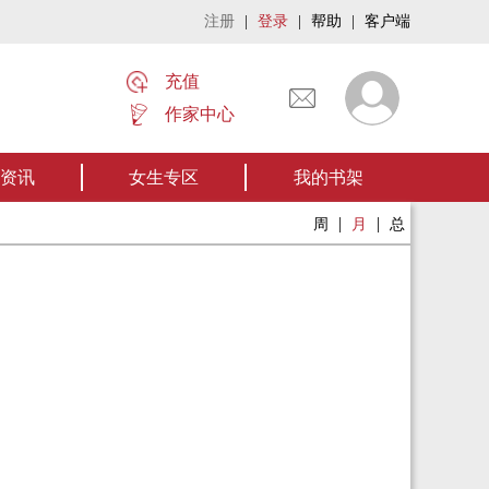
注册
|
登录
|
帮助
|
客户端
充值
作家中心
名家名作——欢迎阅读作者张家四叔的作品《张家摸金秘术》让我们一起开启张
资讯
女生专区
我的书架
|
|
周
月
总