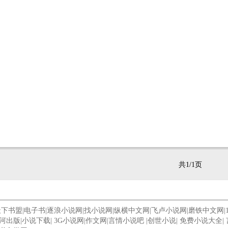
共1/1页
天下书盟
|
电子书
|
逐浪小说网
|
找小说网
|
纵横中文网
|
飞卢小说网
|
磨铁中文网
|
河出版
|
小说下载
|
3G小说网
|
作文网
|
言情小说吧
|
创世小说
|
免费小说大全
|