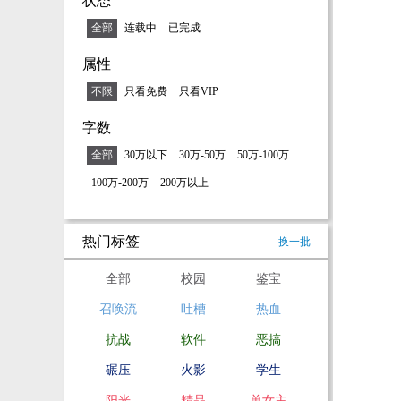
状态
全部
连载中
已完成
属性
不限
只看免费
只看VIP
字数
全部
30万以下
30万-50万
50万-100万
100万-200万
200万以上
热门标签
换一批
全部
校园
鉴宝
召唤流
吐槽
热血
抗战
软件
恶搞
碾压
火影
学生
阳光
精品
单女主