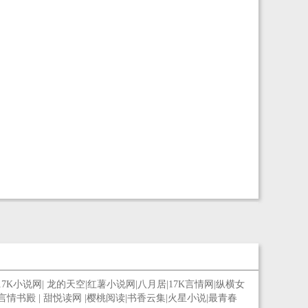
17K小说网
|
龙的天空
|
红薯小说网
|
八月居
|
17K言情网
|
纵横女
言情书殿
|
甜悦读网
|
樱桃阅读
|
书香云集
|
火星小说
|
最青春