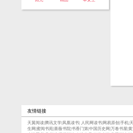
友情链接
天翼阅读
|
腾讯文学
|
凤凰读书
|
人民网读书
|
网易原创
|
手机
|
生网
|
蜜阅书苑
|
蔷薇书院
|
书香门第
|
中国历史网
|
万卷书屋
|
黄