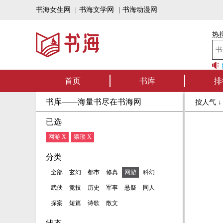
书海女生网
|
书海文学网
|
书海动漫网
热搜
书海听书——好书
首页
书库
排
书库——海量书尽在书海网
按人气 
已选
网游 X
猥琐 X
分类
全部
玄幻
都市
修真
网游
科幻
武侠
竞技
历史
军事
悬疑
同人
探案
短篇
诗歌
散文