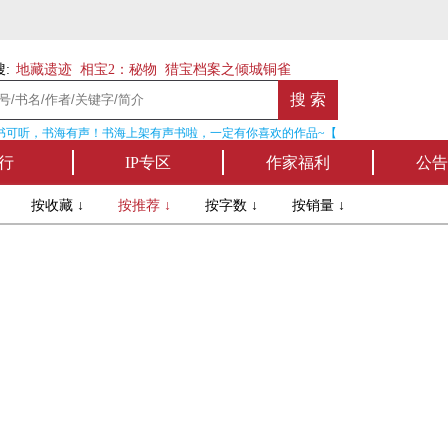
:
地藏遗迹
相宝2：秘物
猎宝档案之倾城铜雀
可听，书海有声！书海上架有声书啦，一定有你喜欢的作品~【点我收听】
行
IP专区
作家福利
公告
↓
按收藏 ↓
按推荐 ↓
按字数 ↓
按销量 ↓