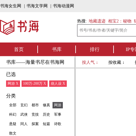
书海女生网
|
书海文学网
|
书海动漫网
热搜:
地藏遗迹
相宝2：秘物
首页
书库
排行
IP专
书库——海量书尽在书海网
按人气 ↓
按收藏 ↓
已选
网游 X
100万-200万 X
崩人设 X
分类
全部
玄幻
都市
修真
网游
科幻
武侠
竞技
历史
军事
悬疑
同人
探案
短篇
诗歌
散文