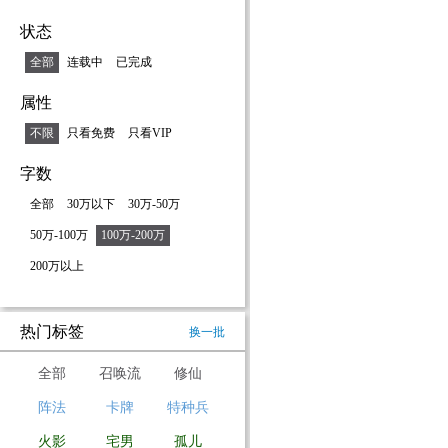
状态
全部
连载中
已完成
属性
不限
只看免费
只看VIP
字数
全部
30万以下
30万-50万
50万-100万
100万-200万
200万以上
热门标签
换一批
全部
召唤流
修仙
阵法
卡牌
特种兵
火影
宅男
孤儿