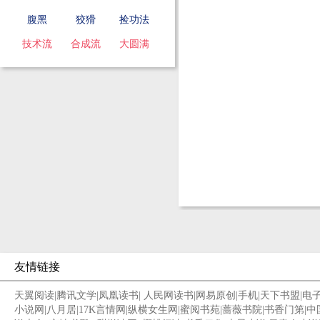
腹黑
狡猾
捡功法
技术流
合成流
大圆满
友情链接
天翼阅读
|
腾讯文学
|
凤凰读书
|
人民网读书
|
网易原创
|
手机
|
天下书盟
|
电
小说网
|
八月居
|
17K言情网
|
纵横女生网
|
蜜阅书苑
|
蔷薇书院
|
书香门第
|
中