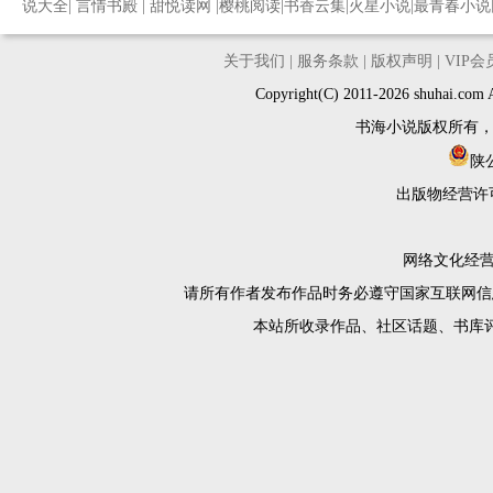
说大全
|
言情书殿
|
甜悦读网
|
樱桃阅读
|
书香云集
|
火星小说
|
最青春小说
关于我们
|
服务条款
|
版权声明
|
VIP
Copyright(C) 2011-2026 shuh
书海小说版权所有
陕公
出版物经营许
网络文化经营许
请所有作者发布作品时务必遵守国家互联网信
本站所收录作品、社区话题、书库