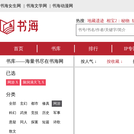
书海女生网
|
书海文学网
|
书海动漫网
热搜:
地藏遗迹
相宝2：秘物
首页
书库
排行
IP专
书库——海量书尽在书海网
按人气 ↓
按收藏 ↓
已选
网游 X
脑洞满天飞 X
分类
全部
玄幻
都市
修真
网游
科幻
武侠
竞技
历史
军事
悬疑
同人
探案
短篇
诗歌
散文