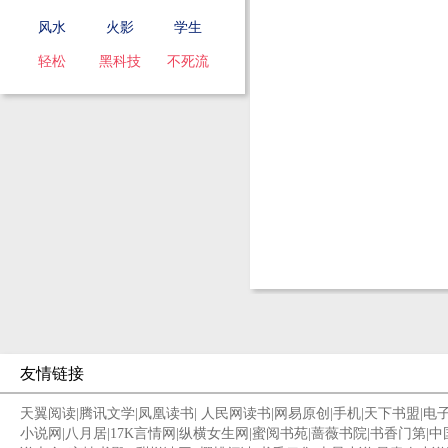
风水
火影
学生
轻松
黑科技
不死流
友情链接
天翼阅读
|
腾讯文学
|
凤凰读书
|
人民网读书
|
网易原创
|
手机
|
天下书盟
|
电
小说网
|
八月居
|
17K言情网
|
纵横女生网
|
蜜阅书苑
|
蔷薇书院
|
书香门第
|
中