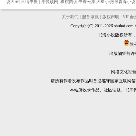
说大全
|
言情书殿
|
甜悦读网
|
樱桃阅读
|
书香云集
|
火星小说
|
最青春小说
关于我们
|
服务条款
|
版权声明
|
VIP
Copyright(C) 2011-2026 shuh
书海小说版权所有
陕公
出版物经营许
网络文化经营许
请所有作者发布作品时务必遵守国家互联网信
本站所收录作品、社区话题、书库