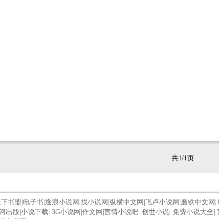
共1/1页
天下书盟
|
电子书
|
逐浪小说网
|
找小说网
|
纵横中文网
|
飞卢小说网
|
磨铁中文网
|
河出版
|
小说下载
|
3G小说网
|
作文网
|
言情小说吧
|
创世小说
|
免费小说大全
|