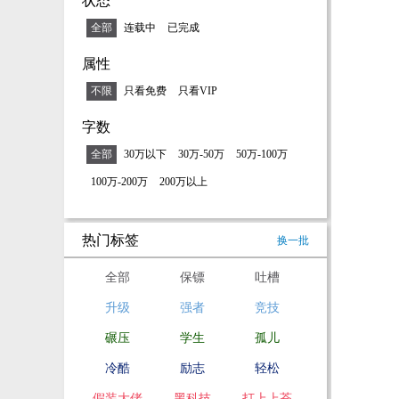
状态
全部
连载中
已完成
属性
不限
只看免费
只看VIP
字数
全部
30万以下
30万-50万
50万-100万
100万-200万
200万以上
热门标签
换一批
全部
保镖
吐槽
升级
强者
竞技
碾压
学生
孤儿
冷酷
励志
轻松
假装大佬
黑科技
打上上苍