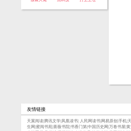
友情链接
天翼阅读
|
腾讯文学
|
凤凰读书
|
人民网读书
|
网易原创
|
手机
|
生网
|
蜜阅书苑
|
蔷薇书院
|
书香门第
|
中国历史网
|
万卷书屋
|
黄