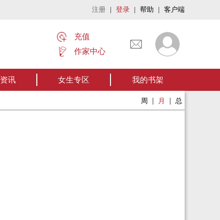
注册
|
登录
|
帮助
|
客户端
充值
作家中心
名家名作——欢迎阅读作者张家四叔的作品《张家摸金秘术》让我们一起开启张
资讯
女生专区
我的书架
|
|
周
月
总