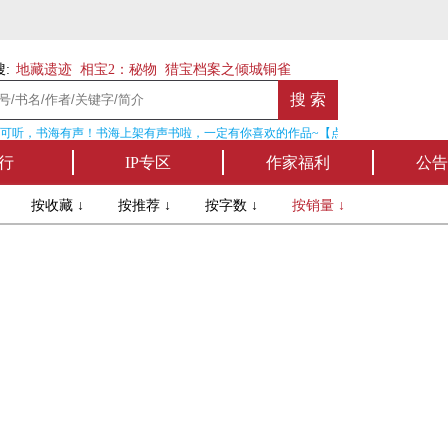
:
地藏遗迹
相宝2：秘物
猎宝档案之倾城铜雀
可听，书海有声！书海上架有声书啦，一定有你喜欢的作品~【点我收听】
行
IP专区
作家福利
公告
↓
按收藏 ↓
按推荐 ↓
按字数 ↓
按销量 ↓