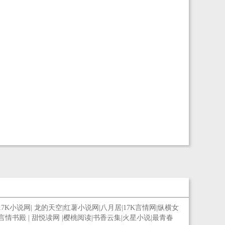
17K小说网
|
龙的天空
|
红薯小说网
|
八月居
|
17K言情网
|
纵横女
言情书殿
|
甜悦读网
|
樱桃阅读
|
书香云集
|
火星小说
|
最青春