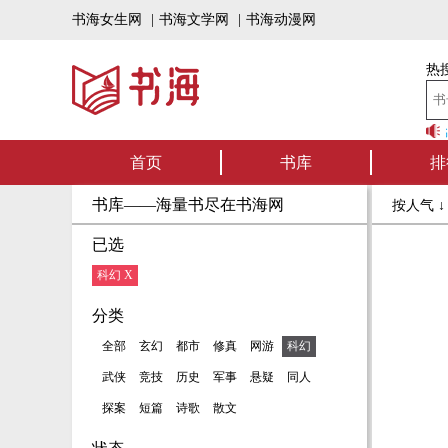
书海女生网
|
书海文学网
|
书海动漫网
热搜
书海听书——好书
首页
书库
排
书库——海量书尽在书海网
按人气 
已选
科幻 X
分类
全部
玄幻
都市
修真
网游
科幻
武侠
竞技
历史
军事
悬疑
同人
探案
短篇
诗歌
散文