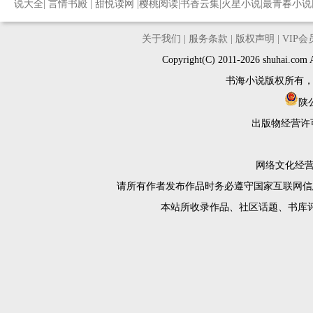
说大全
|
言情书殿
|
甜悦读网
|
樱桃阅读
|
书香云集
|
火星小说
|
最青春小说
关于我们
|
服务条款
|
版权声明
|
VIP
Copyright(C) 2011-2026 shuh
书海小说版权所有
陕公
出版物经营许
网络文化经营许
请所有作者发布作品时务必遵守国家互联网信
本站所收录作品、社区话题、书库