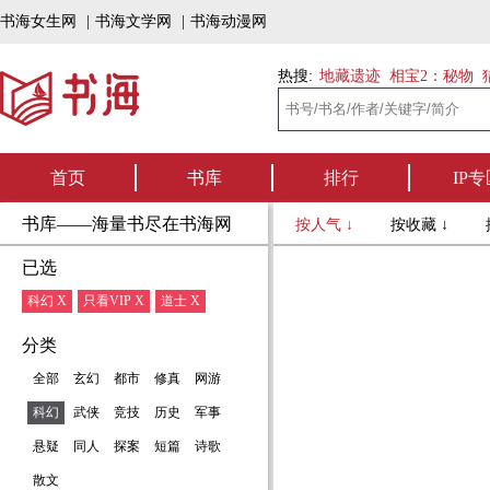
书海女生网
|
书海文学网
|
书海动漫网
热搜:
地藏遗迹
相宝2：秘物
首页
书库
排行
IP专
书库——海量书尽在书海网
按人气 ↓
按收藏 ↓
已选
科幻 X
只看VIP X
道士 X
分类
全部
玄幻
都市
修真
网游
科幻
武侠
竞技
历史
军事
悬疑
同人
探案
短篇
诗歌
散文