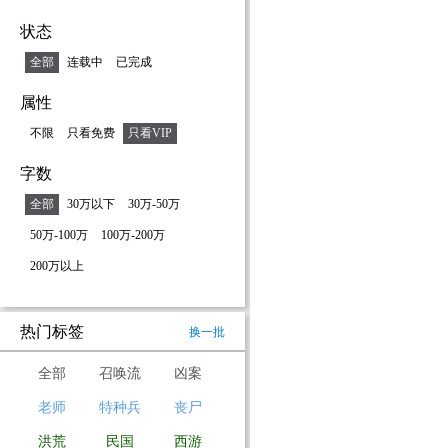
状态
全部
连载中
已完成
属性
不限
只看免费
只看VIP
字数
全部
30万以下
30万-50万
50万-100万
100万-200万
200万以上
热门标签
换一批
全部
召唤流
凶案
老师
特种兵
丧尸
洪荒
民国
西游