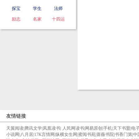
探宝
学生
法师
励志
名家
十四运
友情链接
天翼阅读
|
腾讯文学
|
凤凰读书
|
人民网读书
|
网易原创
|
手机
|
天下书盟
|
电
小说网
|
八月居
|
17K言情网
|
纵横女生网
|
蜜阅书苑
|
蔷薇书院
|
书香门第
|
中