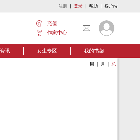
注册
|
登录
|
帮助
|
客户端
充值
作家中心
名家名作——欢迎阅读作者张家四叔的作品《张家摸金秘术》让我们一起开启张家
资讯
女生专区
我的书架
|
|
周
月
总