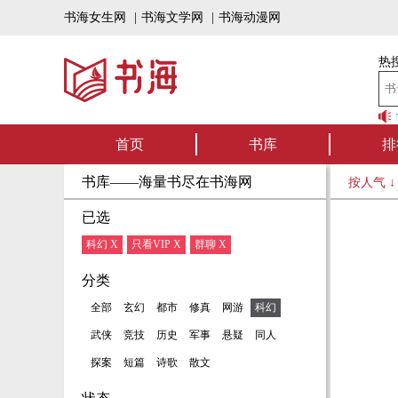
书海女生网
|
书海文学网
|
书海动漫网
热搜
书海听书——好书可
首页
书库
排
书库——海量书尽在书海网
按人气 
已选
科幻 X
只看VIP X
群聊 X
分类
全部
玄幻
都市
修真
网游
科幻
武侠
竞技
历史
军事
悬疑
同人
探案
短篇
诗歌
散文