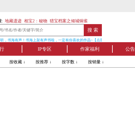
:
地藏遗迹
相宝2：秘物
猎宝档案之倾城铜雀
听，书海有声！书海上架有声书啦，一定有你喜欢的作品~【点我收听】
行
IP专区
作家福利
公告
↓
按收藏 ↓
按推荐 ↓
按字数 ↓
按销量 ↓