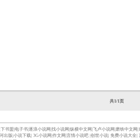
共1/1页
天下书盟
|
电子书
|
逐浪小说网
|
找小说网
|
纵横中文网
|
飞卢小说网
|
磨铁中文网
|
河出版
|
小说下载
|
3G小说网
|
作文网
|
言情小说吧
|
创世小说
|
免费小说大全
|