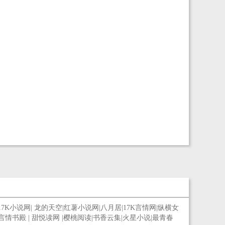
17K小说网
|
龙的天空
|
红薯小说网
|
八月居
|
17K言情网
|
纵横女
言情书殿
|
甜悦读网
|
樱桃阅读
|
书香云集
|
火星小说
|
最青春