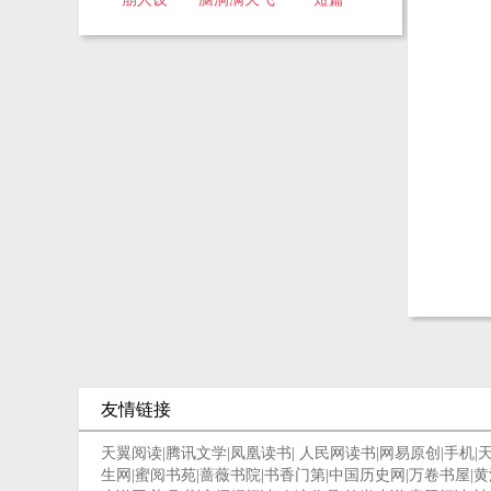
友情链接
天翼阅读
|
腾讯文学
|
凤凰读书
|
人民网读书
|
网易原创
|
手机
|
生网
|
蜜阅书苑
|
蔷薇书院
|
书香门第
|
中国历史网
|
万卷书屋
|
黄