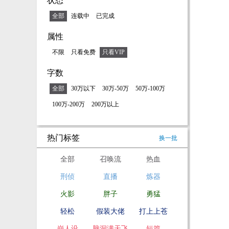
状态
全部
连载中
已完成
属性
不限
只看免费
只看VIP
字数
全部
30万以下
30万-50万
50万-100万
100万-200万
200万以上
热门标签
换一批
全部
召唤流
热血
刑侦
直播
炼器
火影
胖子
勇猛
轻松
假装大佬
打上上苍
崩人设
脑洞满天飞
短篇