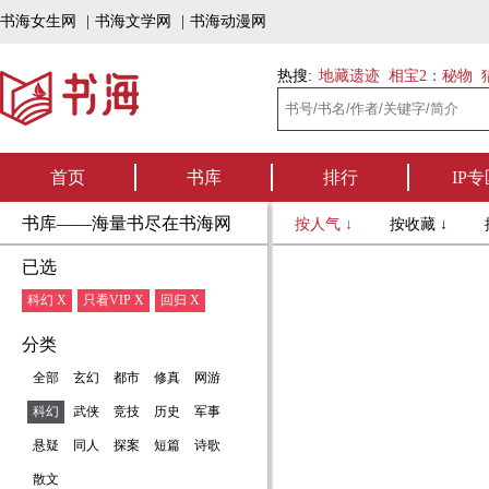
书海女生网
|
书海文学网
|
书海动漫网
热搜:
地藏遗迹
相宝2：秘物
首页
书库
排行
IP专
书库——海量书尽在书海网
按人气 ↓
按收藏 ↓
已选
科幻 X
只看VIP X
回归 X
分类
全部
玄幻
都市
修真
网游
科幻
武侠
竞技
历史
军事
悬疑
同人
探案
短篇
诗歌
散文