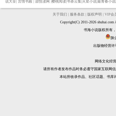
说大全
|
言情书殿
|
甜悦读网
|
樱桃阅读
|
书香云集
|
火星小说
|
最青春小说
关于我们
|
服务条款
|
版权声明
|
VIP
Copyright(C) 2011-2026 shuh
书海小说版权所有
陕公
出版物经营许
网络文化经营许
请所有作者发布作品时务必遵守国家互联网信
本站所收录作品、社区话题、书库