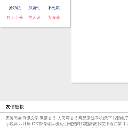
捡功法
加属性
不死流
打上上苍
崩人设
大圆满
友情链接
天翼阅读
|
腾讯文学
|
凤凰读书
|
人民网读书
|
网易原创
|
手机
|
天下书盟
|
电
小说网
|
八月居
|
17K言情网
|
纵横女生网
|
蜜阅书苑
|
蔷薇书院
|
书香门第
|
中