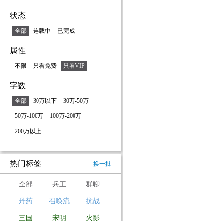
状态
全部
连载中
已完成
属性
不限
只看免费
只看VIP
字数
全部
30万以下
30万-50万
50万-100万
100万-200万
200万以上
热门标签
换一批
全部
兵王
群聊
丹药
召唤流
抗战
三国
宋明
火影