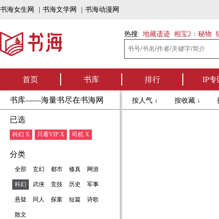
书海女生网
|
书海文学网
|
书海动漫网
热搜:
地藏遗迹
相宝2：秘物
首页
书库
排行
IP专
书库——海量书尽在书海网
按人气 ↓
按收藏 ↓
已选
科幻 X
只看VIP X
司机 X
分类
全部
玄幻
都市
修真
网游
科幻
武侠
竞技
历史
军事
悬疑
同人
探案
短篇
诗歌
散文