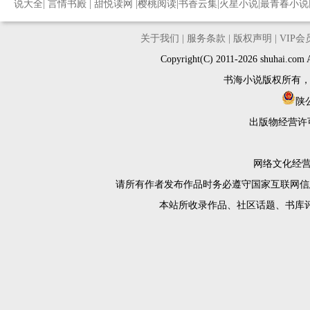
说大全
|
言情书殿
|
甜悦读网
|
樱桃阅读
|
书香云集
|
火星小说
|
最青春小说
关于我们
|
服务条款
|
版权声明
|
VIP
Copyright(C) 2011-2026 shuh
书海小说版权所有
陕公
出版物经营许
网络文化经营许
请所有作者发布作品时务必遵守国家互联网信
本站所收录作品、社区话题、书库