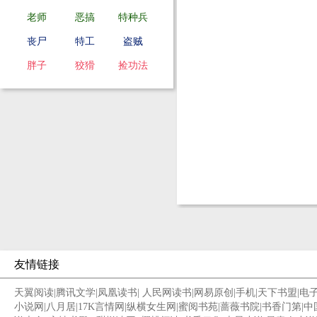
老师
恶搞
特种兵
丧尸
特工
盗贼
胖子
狡猾
捡功法
友情链接
天翼阅读
|
腾讯文学
|
凤凰读书
|
人民网读书
|
网易原创
|
手机
|
天下书盟
|
电
小说网
|
八月居
|
17K言情网
|
纵横女生网
|
蜜阅书苑
|
蔷薇书院
|
书香门第
|
中