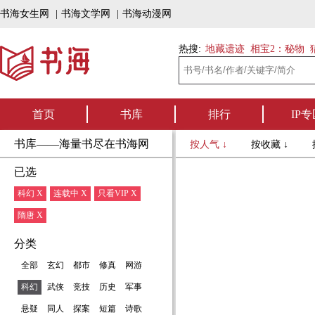
书海女生网
|
书海文学网
|
书海动漫网
热搜:
地藏遗迹
相宝2：秘物
首页
书库
排行
IP专
书库——海量书尽在书海网
按人气 ↓
按收藏 ↓
已选
科幻 X
连载中 X
只看VIP X
隋唐 X
分类
全部
玄幻
都市
修真
网游
科幻
武侠
竞技
历史
军事
悬疑
同人
探案
短篇
诗歌