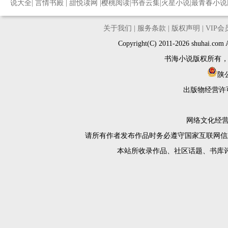
说大全
|
言情书殿
|
甜悦读网
|
樱桃阅读
|
书香云集
|
火星小说
|
最青春小说
关于我们
|
服务条款
|
版权声明
|
VIP
Copyright(C) 2011-2026 shuh
书海小说版权所有
陕公
出版物经营许
网络文化经营许
请所有作者发布作品时务必遵守国家互联网信
本站所收录作品、社区话题、书库