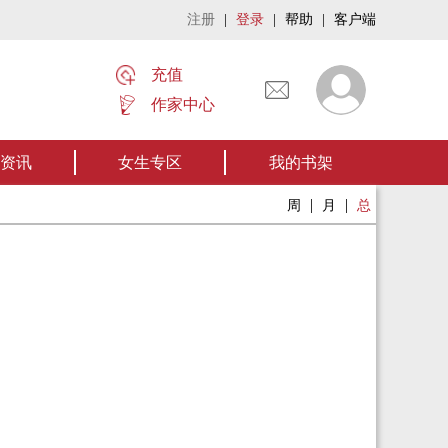
注册
|
登录
|
帮助
|
客户端
充值
作家中心
名家名作——欢迎阅读作者张家四叔的作品《张家摸金秘术》让我们一起开启张
资讯
女生专区
我的书架
|
|
周
月
总