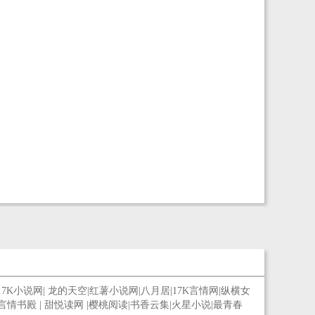
17K小说网
|
龙的天空
|
红薯小说网
|
八月居
|
17K言情网
|
纵横女
言情书殿
|
甜悦读网
|
樱桃阅读
|
书香云集
|
火星小说
|
最青春