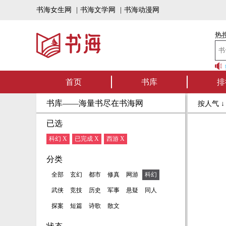
书海女生网
|
书海文学网
|
书海动漫网
热搜
书海听书——好书
首页
书库
排
书库——海量书尽在书海网
按人气 
已选
科幻 X
已完成 X
西游 X
分类
全部
玄幻
都市
修真
网游
科幻
武侠
竞技
历史
军事
悬疑
同人
探案
短篇
诗歌
散文