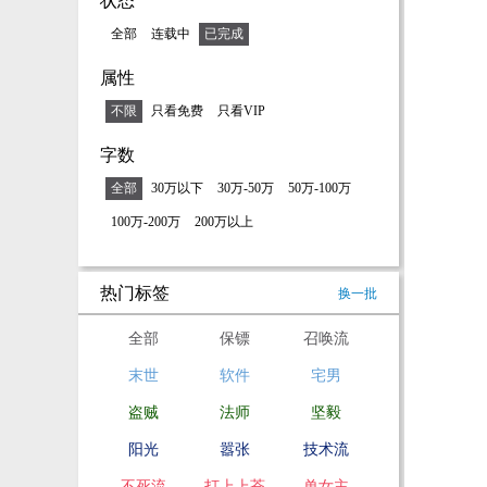
状态
全部
连载中
已完成
属性
不限
只看免费
只看VIP
字数
全部
30万以下
30万-50万
50万-100万
100万-200万
200万以上
热门标签
换一批
全部
保镖
召唤流
末世
软件
宅男
盗贼
法师
坚毅
阳光
嚣张
技术流
不死流
打上上苍
单女主