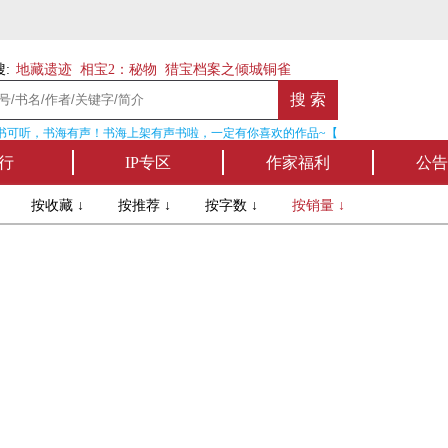
:
地藏遗迹
相宝2：秘物
猎宝档案之倾城铜雀
可听，书海有声！书海上架有声书啦，一定有你喜欢的作品~【点我收听】
行
IP专区
作家福利
公告
↓
按收藏 ↓
按推荐 ↓
按字数 ↓
按销量 ↓