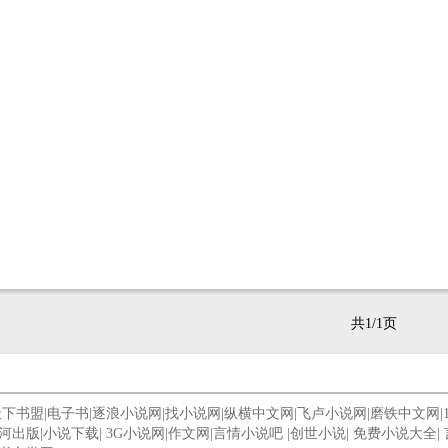
共1/1页
天下书盟
|
电子书
|
逐浪小说网
|
找小说网
|
纵横中文网
|
飞卢小说网
|
磨铁中文网
|
河出版
|
小说下载
|
3G小说网
|
作文网
|
言情小说吧
|
创世小说
|
免费小说大全
|