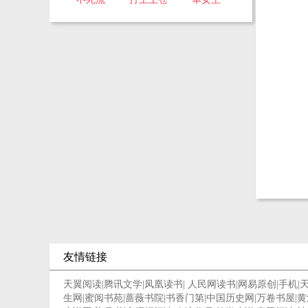
友情链接
天翼阅读
|
腾讯文学
|
凤凰读书
|
人民网读书
|
网易原创
|
手机
|
生网
|
蜜阅书苑
|
蔷薇书院
|
书香门第
|
中国历史网
|
万卷书屋
|
黄