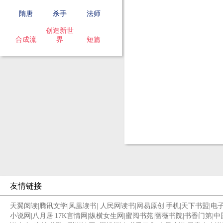
隋唐
杀手
法师
创造新世
合成流
界
短篇
友情链接
天翼阅读
|
腾讯文学
|
凤凰读书
|
人民网读书
|
网易原创
|
手机
|
天下书盟
|
电
小说网
|
八月居
|
17K言情网
|
纵横女生网
|
蜜阅书苑
|
蔷薇书院
|
书香门第
|
中