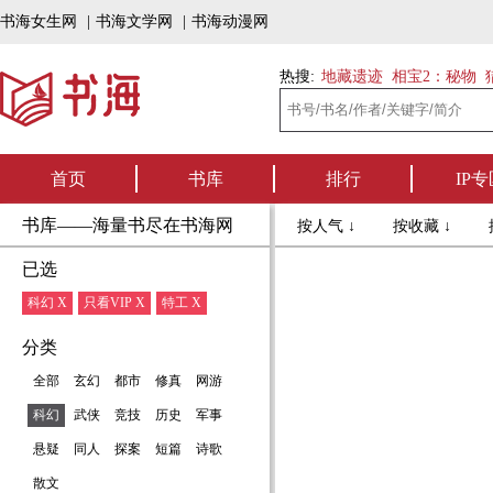
书海女生网
|
书海文学网
|
书海动漫网
热搜:
地藏遗迹
相宝2：秘物
首页
书库
排行
IP专
书库——海量书尽在书海网
按人气 ↓
按收藏 ↓
已选
科幻 X
只看VIP X
特工 X
分类
全部
玄幻
都市
修真
网游
科幻
武侠
竞技
历史
军事
悬疑
同人
探案
短篇
诗歌
散文