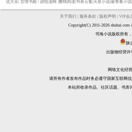
说大全
|
言情书殿
|
甜悦读网
|
樱桃阅读
|
书香云集
|
火星小说
|
最青春小说
关于我们
|
服务条款
|
版权声明
|
VIP
Copyright(C) 2011-2026 shuh
书海小说版权所有
陕公
出版物经营许
网络文化经营许
请所有作者发布作品时务必遵守国家互联网信
本站所收录作品、社区话题、书库