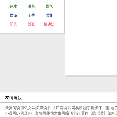
风水
洪荒
霸气
西游
杀手
黑客
阳光
嚣张
捡功法
友情链接
天翼阅读
|
腾讯文学
|
凤凰读书
|
人民网读书
|
网易原创
|
手机
|
天下书盟
|
电
小说网
|
八月居
|
17K言情网
|
纵横女生网
|
蜜阅书苑
|
蔷薇书院
|
书香门第
|
中