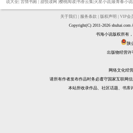
说大全
|
言情书殿
|
甜悦读网
|
樱桃阅读
|
书香云集
|
火星小说
|
最青春小说
关于我们
|
服务条款
|
版权声明
|
VIP
Copyright(C) 2011-2026 shuh
书海小说版权所有
陕公
出版物经营许
网络文化经营许
请所有作者发布作品时务必遵守国家互联网信
本站所收录作品、社区话题、书库