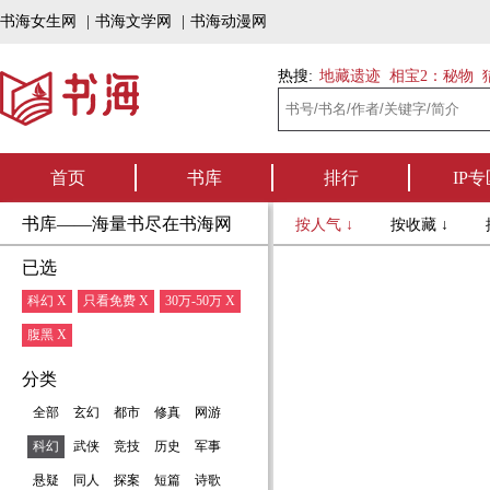
书海女生网
|
书海文学网
|
书海动漫网
热搜:
地藏遗迹
相宝2：秘物
首页
书库
排行
IP专
书库——海量书尽在书海网
按人气 ↓
按收藏 ↓
已选
科幻 X
只看免费 X
30万-50万 X
腹黑 X
分类
全部
玄幻
都市
修真
网游
科幻
武侠
竞技
历史
军事
悬疑
同人
探案
短篇
诗歌