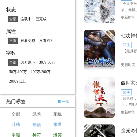
今天下分
丹、奸臣
状态
临、元机
场，各派
负不同，
斗角。故
更新时间：2
全部
连载中
已完成
自己的国
虽然是小
并各自在
沥沥在目
属性
管理，等
七功神
翅，替男
卫、护尉
不限
只看免费
只看VIP
武侠
队中所掌
【最具影
字数
人必须是
军队时常
全部
30万以下
30万-50万
四川作协
护天下治
更新时间：2
力作。
50万-100万
100万-200万
有天下就
200万以上
自古江湖
傲世玄
但江湖混
势凌人，
其中主要
武侠
霸武林，
兰雨堂，
欲执棋，
衰，盛衰
热门标签
换一批
斗，与地
律。
这本书是
千年难得
更新时间：2
国之心，
全部
武术
系统
大灵根皆
正当乾坤
打压和欺
之躯为自
吐槽
刑侦
末世
三大剑派
国将的故
命运开始
金光奇
之际，却
争霸
神符
爆笑
凌霄，不
后，几乎