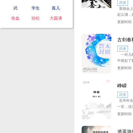
武侠
颜，黑发
庄和血帝
武
学生
孤儿
英雄会上
琊，杀遍
些邪恶之
起云涌，
醒，历经
姓，杀人
铁血
轻松
大圆满
多人，唯
更新时间：2
风，而且
有一人…
又引来边
中原霸主
古剑春
中，而仅
邪两派的
武侠
势了，眼
一对儿稀
灾！
中掀起了
白双龙”
更新时间：2
凡事皆有
洋、少林
数！
猴”穆九、
士雍以及
峥嵘
纷纷争夺
武侠
藏着什么
岳华年在
是如何解
一笑，淡
统武侠小
母狼喂养
更新时间：2
姐儿；没
那又怎样
位只有一
逍遥游