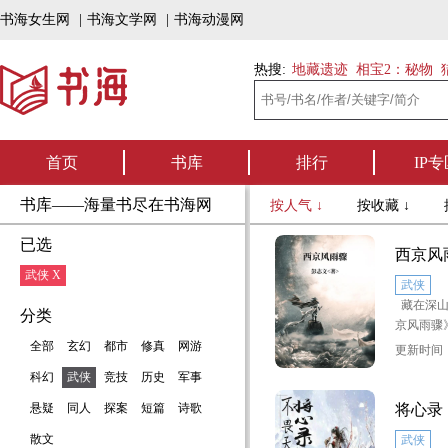
书海女生网
|
书海文学网
|
书海动漫网
热搜:
地藏遗迹
相宝2：秘物
首页
书库
排行
IP专
书库——海量书尽在书海网
按人气 ↓
按收藏 ↓
已选
西京风
武侠 X
武侠
藏在深山
分类
京风雨骤
天动地以
全部
玄幻
都市
修真
网游
更新时间：2
小说讲述
科幻
武侠
竞技
历史
军事
胜回朝，
浪迹江湖
悬疑
同人
探案
短篇
诗歌
将心录
绕刺杀奸
散文
武侠
大，既有