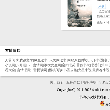
武侠
当忠臣贤
恨遇上家
名臣王子
更新时间：2
帮助鲁王
霸，所引
的家族仇
展的主要
雄争夺江
友情链接
孟逸然、
的一大看
天翼阅读
|
腾讯文学
|
凤凰读书
|
人民网读书
|
网易原创
|
手机
|
天下书盟
|
电
小说网
|
八月居
|
17K言情网
|
纵横女生网
|
蜜阅书苑
|
蔷薇书院
|
书香门第
|
中
说大全
|
言情书殿
|
甜悦读网
|
樱桃阅读
|
书香云集
|
火星小说
|
最青春小说
关于我们
|
服务条款
|
版权声明
|
VIP
Copyright(C) 2011-2026 shuh
书海小说版权所有
陕公