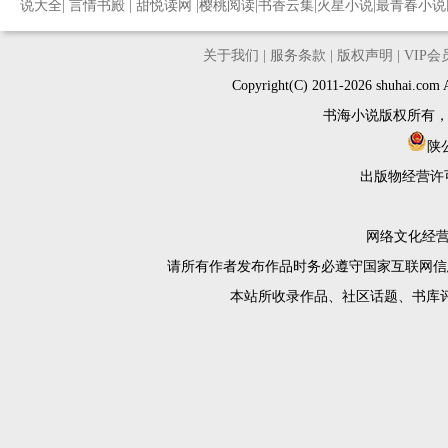
说大全
|
言情书殿
|
甜悦读网
|
樱桃阅读
|
书香云集
|
火星小说
|
最青春小说
关于我们
|
服务条款
|
版权声明
|
VIP
Copyright(C) 2011-2026 shuh
书海小说版权所有
陕公
出版物经营许
网络文化经营许
请所有作者发布作品时务必遵守国家互联网信
本站所收录作品、社区话题、书库