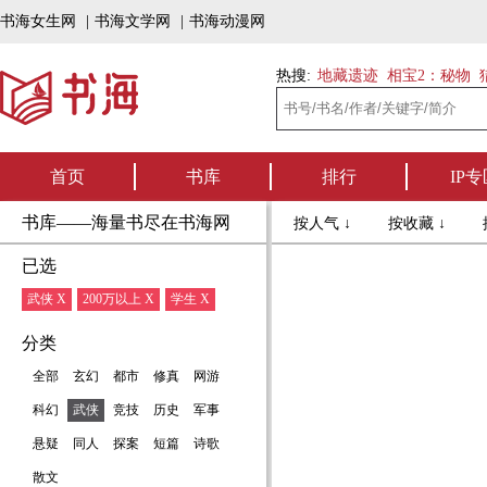
书海女生网
|
书海文学网
|
书海动漫网
热搜:
地藏遗迹
相宝2：秘物
首页
书库
排行
IP专
书库——海量书尽在书海网
按人气 ↓
按收藏 ↓
已选
武侠 X
200万以上 X
学生 X
分类
全部
玄幻
都市
修真
网游
科幻
武侠
竞技
历史
军事
悬疑
同人
探案
短篇
诗歌
散文