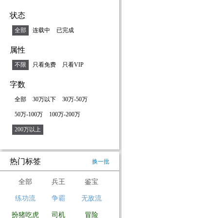
状态
全部
连载中
已完成
属性
不限
只看免费
只看VIP
字数
全部
30万以下
30万-50万
50万-100万
100万-200万
200万以上
热门标签
换一批
全部
兵王
鉴宝
练功流
争霸
无敌流
扮猪吃虎
司机
冒险