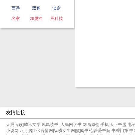
西游
黑客
淡定
名家
加属性
黑科技
友情链接
天翼阅读
|
腾讯文学
|
凤凰读书
|
人民网读书
|
网易原创
|
手机
|
天下书盟
|
电
小说网
|
八月居
|
17K言情网
|
纵横女生网
|
蜜阅书苑
|
蔷薇书院
|
书香门第
|
中