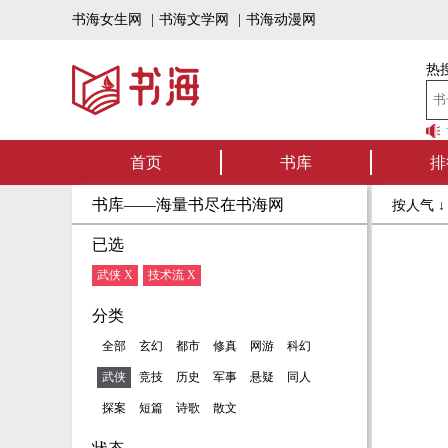
书海女生网
|
书海文学网
|
书海动漫网
热搜
书海听书——好书
首页
书库
排
书库——海量书尽在书海网
按人气 
已选
武侠 X
技术流 X
分类
全部
玄幻
都市
修真
网游
科幻
武侠
竞技
历史
军事
悬疑
同人
探案
短篇
诗歌
散文