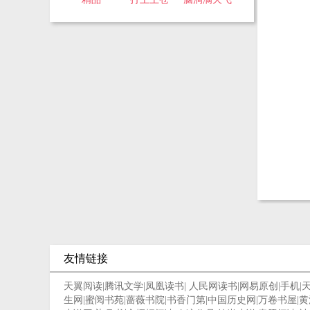
友情链接
天翼阅读
|
腾讯文学
|
凤凰读书
|
人民网读书
|
网易原创
|
手机
|
生网
|
蜜阅书苑
|
蔷薇书院
|
书香门第
|
中国历史网
|
万卷书屋
|
黄