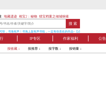
:
地藏遗迹
相宝2：秘物
猎宝档案之倾城铜雀
可听，书海有声！书海上架有声书啦，一定有你喜欢的作品~【点我收听】
行
IP专区
作家福利
公告
↓
按收藏 ↓
按推荐 ↓
按字数 ↓
按销量 ↓