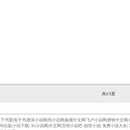
共1/1页
天下书盟
|
电子书
|
逐浪小说网
|
找小说网
|
纵横中文网
|
飞卢小说网
|
磨铁中文网
|
河出版
|
小说下载
|
3G小说网
|
作文网
|
言情小说吧
|
创世小说
|
免费小说大全
|