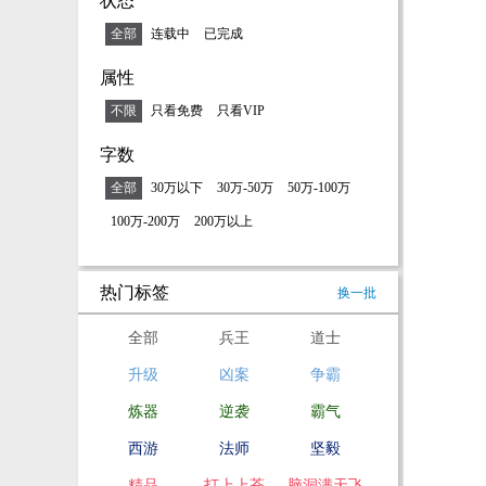
状态
全部
连载中
已完成
属性
不限
只看免费
只看VIP
字数
全部
30万以下
30万-50万
50万-100万
100万-200万
200万以上
热门标签
换一批
全部
兵王
道士
升级
凶案
争霸
炼器
逆袭
霸气
西游
法师
坚毅
精品
打上上苍
脑洞满天飞