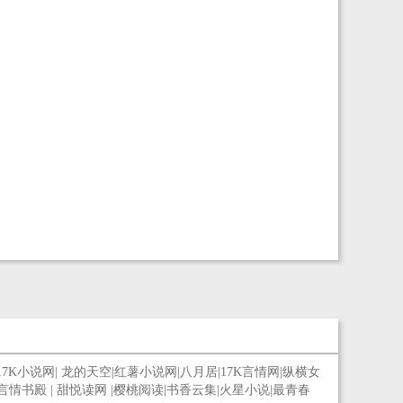
17K小说网
|
龙的天空
|
红薯小说网
|
八月居
|
17K言情网
|
纵横女
言情书殿
|
甜悦读网
|
樱桃阅读
|
书香云集
|
火星小说
|
最青春