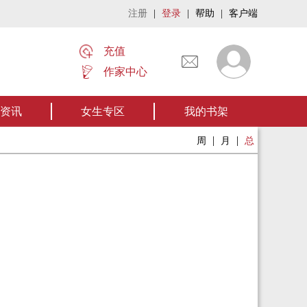
注册
|
登录
|
帮助
|
客户端
充值
作家中心
名家名作——欢迎阅读作者张家四叔的作品《张家摸金秘术》让我们一起开启张
资讯
女生专区
我的书架
|
|
周
月
总