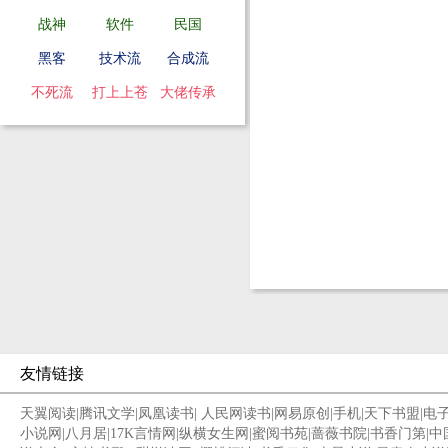
战神
软件
民国
黑客
技术流
合成流
不死流
打上上苍
大佬传承
友情链接
天翼阅读
|
腾讯文学
|
凤凰读书
|
人民网读书
|
网易原创
|
手机
|
天下书盟
|
电
小说网
|
八月居
|
17K言情网
|
纵横女生网
|
蜜阅书苑
|
蔷薇书院
|
书香门第
|
中