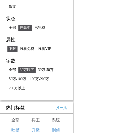
散文
状态
全部
连载中
已完成
属性
不限
只看免费
只看VIP
字数
全部
30万以下
30万-50万
50万-100万
100万-200万
200万以上
热门标签
换一批
全部
兵王
系统
吐槽
升级
刑侦