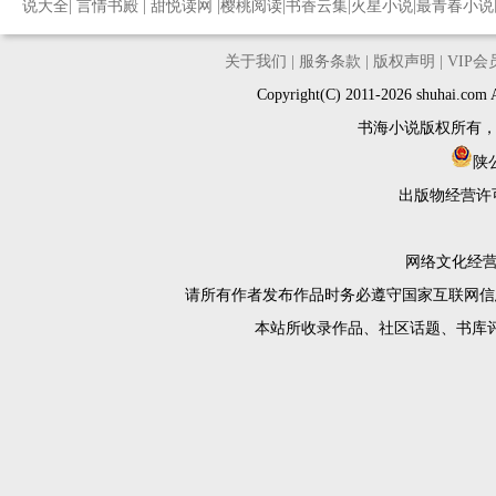
说大全
|
言情书殿
|
甜悦读网
|
樱桃阅读
|
书香云集
|
火星小说
|
最青春小说
关于我们
|
服务条款
|
版权声明
|
VIP
Copyright(C) 2011-2026 shuh
书海小说版权所有
陕公
出版物经营许
网络文化经营许
请所有作者发布作品时务必遵守国家互联网信
本站所收录作品、社区话题、书库