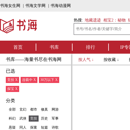
书海女生网
|
书海文学网
|
书海动漫网
热搜:
地藏遗迹
相宝2：秘物
首页
书库
排行
IP专
书库——海量书尽在书海网
按人气 ↓
按收藏 ↓
已选
竞技 X
连载中 X
30万以下 X
探宝 X
分类
全部
玄幻
都市
修真
网游
科幻
武侠
竞技
历史
军事
悬疑
同人
探案
短篇
诗歌