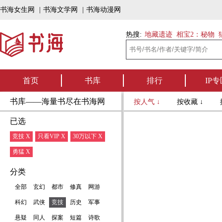
书海女生网
|
书海文学网
|
书海动漫网
热搜:
地藏遗迹
相宝2：秘物
首页
书库
排行
IP专
书库——海量书尽在书海网
按人气 ↓
按收藏 ↓
已选
竞技 X
只看VIP X
30万以下 X
勇猛 X
分类
全部
玄幻
都市
修真
网游
科幻
武侠
竞技
历史
军事
悬疑
同人
探案
短篇
诗歌