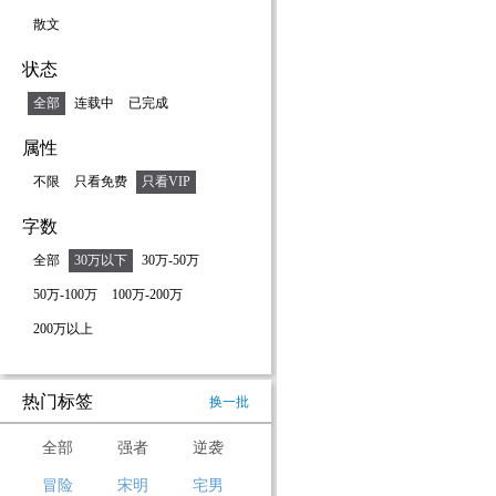
散文
状态
全部
连载中
已完成
属性
不限
只看免费
只看VIP
字数
全部
30万以下
30万-50万
50万-100万
100万-200万
200万以上
热门标签
换一批
全部
强者
逆袭
冒险
宋明
宅男