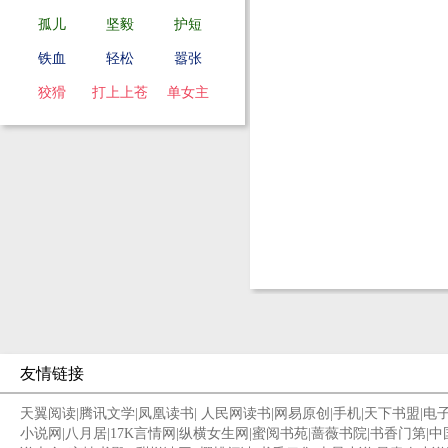
孤儿
坚毅
护短
铁血
轻松
嚣张
狡猾
打上上苍
单女主
友情链接
天翼阅读
|
腾讯文学
|
凤凰读书
|
人民网读书
|
网易原创
|
手机
|
天下书盟
|
电
小说网
|
八月居
|
17K言情网
|
纵横女生网
|
蜜阅书苑
|
蔷薇书院
|
书香门第
|
中