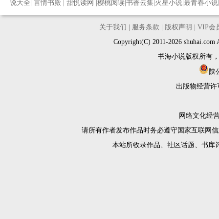
说大全
|
言情书殿
|
甜悦读网
|
樱桃阅读
|
书香云集
|
火星小说
|
最青春小说
关于我们
|
服务条款
|
版权声明
|
VIP
Copyright(C) 2011-2026 shuh
书海小说版权所有
陕公
出版物经营许
网络文化经营许
请所有作者发布作品时务必遵守国家互联网信
本站所收录作品、社区话题、书库