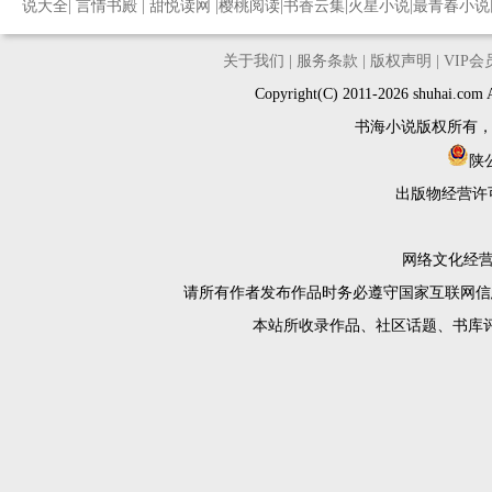
说大全
|
言情书殿
|
甜悦读网
|
樱桃阅读
|
书香云集
|
火星小说
|
最青春小说
关于我们
|
服务条款
|
版权声明
|
VIP
Copyright(C) 2011-2026 shuh
书海小说版权所有
陕公
出版物经营许
网络文化经营许
请所有作者发布作品时务必遵守国家互联网信
本站所收录作品、社区话题、书库