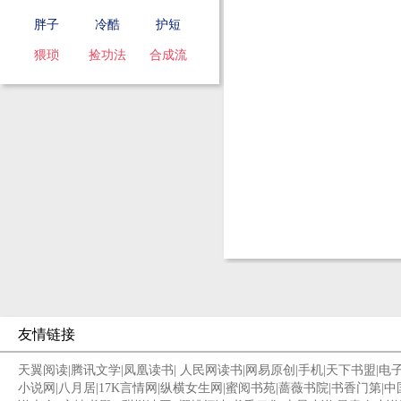
胖子
冷酷
护短
猥琐
捡功法
合成流
友情链接
天翼阅读
|
腾讯文学
|
凤凰读书
|
人民网读书
|
网易原创
|
手机
|
天下书盟
|
电
小说网
|
八月居
|
17K言情网
|
纵横女生网
|
蜜阅书苑
|
蔷薇书院
|
书香门第
|
中