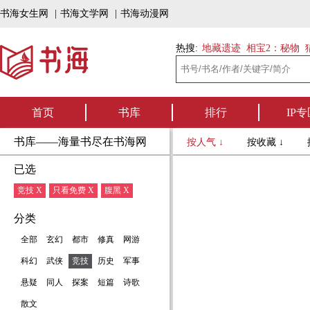
书海女生网
|
书海文学网
|
书海动漫网
热搜:
地藏遗迹
相宝2：秘物
首页
书库
排行
IP专
书库——海量书尽在书海网
按人气 ↓
按收藏 ↓
已选
竞技 X
只看免费 X
腹黑 X
分类
全部
玄幻
都市
修真
网游
科幻
武侠
竞技
历史
军事
悬疑
同人
探案
短篇
诗歌
散文