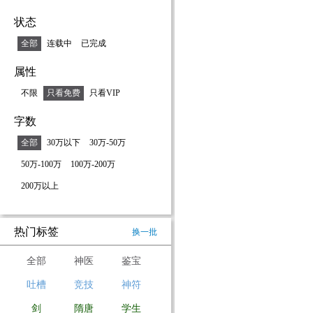
状态
全部
连载中
已完成
属性
不限
只看免费
只看VIP
字数
全部
30万以下
30万-50万
50万-100万
100万-200万
200万以上
热门标签
换一批
全部
神医
鉴宝
吐槽
竞技
神符
剑
隋唐
学生