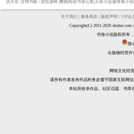
说大全
|
言情书殿
|
甜悦读网
|
樱桃阅读
|
书香云集
|
火星小说
|
最青春小说
关于我们
|
服务条款
|
版权声明
|
VIP
Copyright(C) 2011-2026 shuh
书海小说版权所有
陕公
出版物经营许
网络文化经营许
请所有作者发布作品时务必遵守国家互联网信
本站所收录作品、社区话题、书库