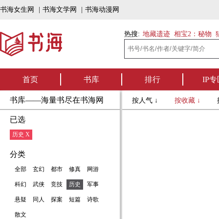
书海女生网
|
书海文学网
|
书海动漫网
热搜:
地藏遗迹
相宝2：秘物
首页
书库
排行
IP专
书库——海量书尽在书海网
按人气 ↓
按收藏 ↓
已选
历史 X
分类
全部
玄幻
都市
修真
网游
科幻
武侠
竞技
历史
军事
悬疑
同人
探案
短篇
诗歌
散文