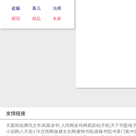
盗贼
孤儿
法师
猥琐
精品
名家
友情链接
天翼阅读
|
腾讯文学
|
凤凰读书
|
人民网读书
|
网易原创
|
手机
|
天下书盟
|
电
小说网
|
八月居
|
17K言情网
|
纵横女生网
|
蜜阅书苑
|
蔷薇书院
|
书香门第
|
中