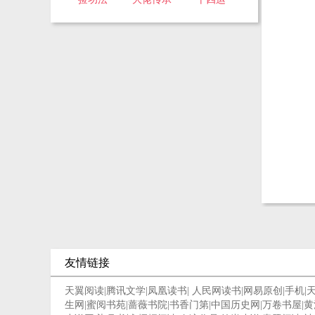
友情链接
天翼阅读
|
腾讯文学
|
凤凰读书
|
人民网读书
|
网易原创
|
手机
|
生网
|
蜜阅书苑
|
蔷薇书院
|
书香门第
|
中国历史网
|
万卷书屋
|
黄