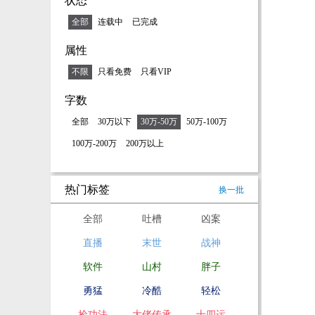
状态
全部
连载中
已完成
属性
不限
只看免费
只看VIP
字数
全部
30万以下
30万-50万
50万-100万
100万-200万
200万以上
热门标签
换一批
全部
吐槽
凶案
直播
末世
战神
软件
山村
胖子
勇猛
冷酷
轻松
捡功法
大佬传承
十四运