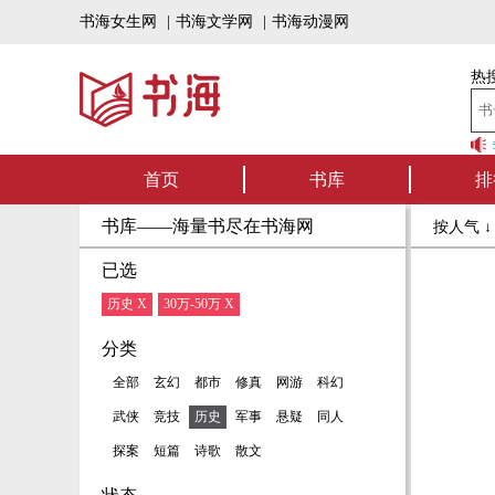
书海女生网
|
书海文学网
|
书海动漫网
热搜
书海听书——好书可
首页
书库
排
书库——海量书尽在书海网
按人气 
已选
历史 X
30万-50万 X
分类
全部
玄幻
都市
修真
网游
科幻
武侠
竞技
历史
军事
悬疑
同人
探案
短篇
诗歌
散文