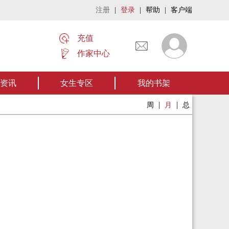
注册
|
登录
|
帮助
|
客户端
充值
作家中心
名家名作——欢迎阅读作者张家四叔的作品《张家摸金秘术》让我们一起开启张家
资讯
女生专区
我的书架
|
|
周
月
总