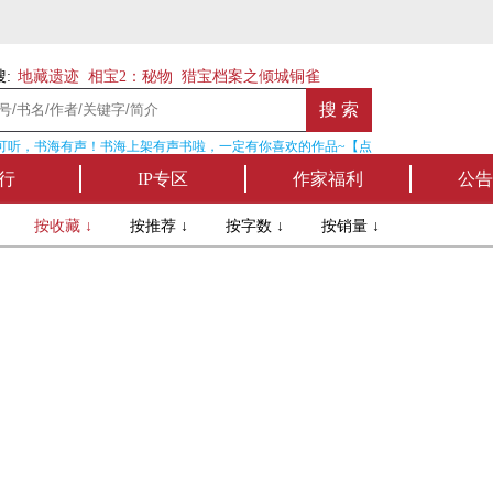
:
地藏遗迹
相宝2：秘物
猎宝档案之倾城铜雀
听，书海有声！书海上架有声书啦，一定有你喜欢的作品~【点我收听】
行
IP专区
作家福利
公告
↓
按收藏 ↓
按推荐 ↓
按字数 ↓
按销量 ↓