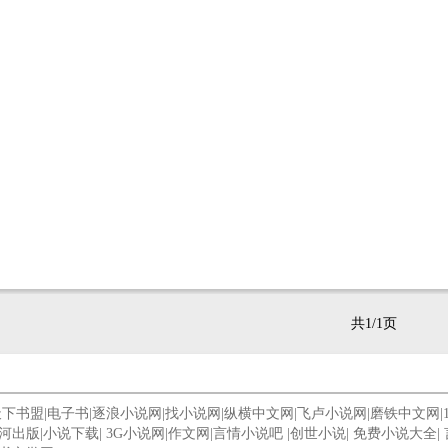
共1/1页
天下书盟
|
电子书
|
逐浪小说网
|
找小说网
|
纵横中文网
|
飞卢小说网
|
磨铁中文网
|
河出版
|
小说下载
|
3G小说网
|
作文网
|
言情小说吧
|
创世小说
|
免费小说大全
|