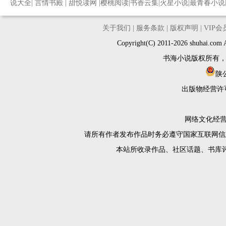
说大全
|
言情书殿
|
甜悦读网
|
樱桃阅读
|
书香云集
|
火星小说
|
最青春小说
关于我们
|
服务条款
|
版权声明
|
VIP
Copyright(C) 2011-2026 shuh
书海小说版权所有
陕公
出版物经营许
网络文化经营许
请所有作者发布作品时务必遵守国家互联网信
本站所收录作品、社区话题、书库