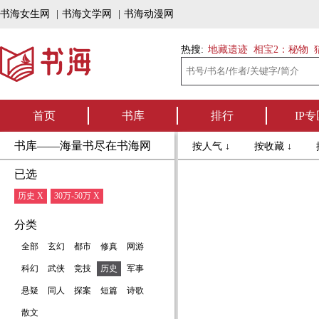
书海女生网
|
书海文学网
|
书海动漫网
热搜:
地藏遗迹
相宝2：秘物
首页
书库
排行
IP专
书库——海量书尽在书海网
按人气 ↓
按收藏 ↓
已选
历史 X
30万-50万 X
分类
全部
玄幻
都市
修真
网游
科幻
武侠
竞技
历史
军事
悬疑
同人
探案
短篇
诗歌
散文