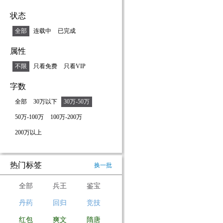
状态
全部
连载中
已完成
属性
不限
只看免费
只看VIP
字数
全部
30万以下
30万-50万
50万-100万
100万-200万
200万以上
热门标签
换一批
全部
兵王
鉴宝
丹药
回归
竞技
红包
爽文
隋唐