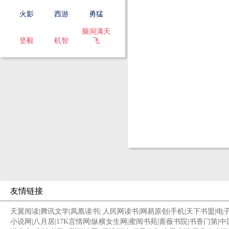
火影
西游
勇猛
脑洞满天
坚毅
机智
飞
友情链接
天翼阅读
|
腾讯文学
|
凤凰读书
|
人民网读书
|
网易原创
|
手机
|
天下书盟
|
电
小说网
|
八月居
|
17K言情网
|
纵横女生网
|
蜜阅书苑
|
蔷薇书院
|
书香门第
|
中