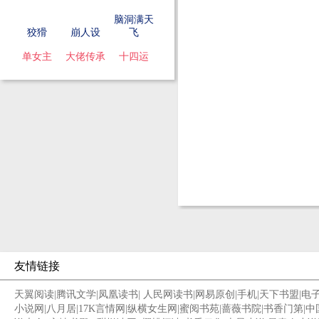
脑洞满天
狡猾
崩人设
飞
单女主
大佬传承
十四运
友情链接
天翼阅读
|
腾讯文学
|
凤凰读书
|
人民网读书
|
网易原创
|
手机
|
天下书盟
|
电
小说网
|
八月居
|
17K言情网
|
纵横女生网
|
蜜阅书苑
|
蔷薇书院
|
书香门第
|
中