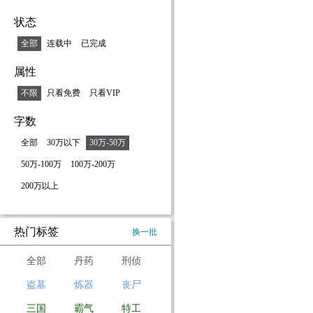
状态
全部
连载中
已完成
属性
不限
只看免费
只看VIP
字数
全部
30万以下
30万-50万
50万-100万
100万-200万
200万以上
热门标签
换一批
全部
丹药
刑侦
盗墓
炼器
丧尸
三国
霸气
特工