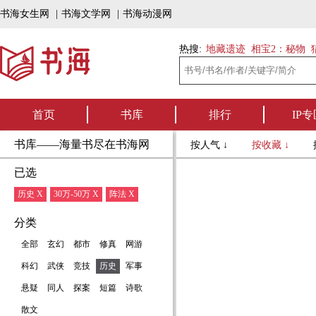
书海女生网
|
书海文学网
|
书海动漫网
热搜:
地藏遗迹
相宝2：秘物
首页
书库
排行
IP专
书库——海量书尽在书海网
按人气 ↓
按收藏 ↓
已选
历史 X
30万-50万 X
阵法 X
分类
全部
玄幻
都市
修真
网游
科幻
武侠
竞技
历史
军事
悬疑
同人
探案
短篇
诗歌
散文