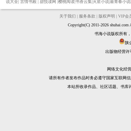
说大全
|
言情书殿
|
甜悦读网
|
樱桃阅读
|
书香云集
|
火星小说
|
最青春小说
关于我们
|
服务条款
|
版权声明
|
VIP
Copyright(C) 2011-2026 shuh
书海小说版权所有
陕公
出版物经营许
网络文化经营许
请所有作者发布作品时务必遵守国家互联网信
本站所收录作品、社区话题、书库