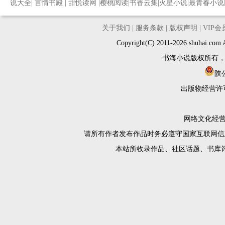
说大全
|
言情书殿
|
甜悦读网
|
樱桃阅读
|
书香云集
|
火星小说
|
最青春小说
关于我们
|
服务条款
|
版权声明
|
VIP
Copyright(C) 2011-2026 shuh
书海小说版权所有
陕公
出版物经营许
网络文化经营许
请所有作者发布作品时务必遵守国家互联网信
本站所收录作品、社区话题、书库