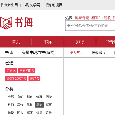
书海女生网
|
书海文学网
|
书海动漫网
热搜:
地藏遗迹
相宝2：秘物
首页
书库
排行
IP专
书库——海量书尽在书海网
按人气 ↓
按收藏 ↓
已选
历史 X
只看VIP X
100万-200万 X
丧尸 X
分类
全部
玄幻
都市
修真
网游
科幻
武侠
竞技
历史
军事
悬疑
同人
探案
短篇
诗歌