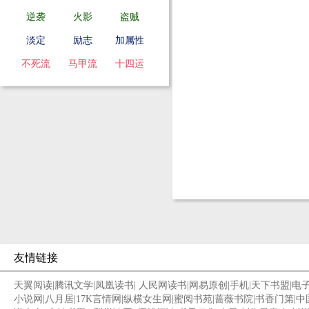
逆袭
火影
盗贼
淡定
励志
加属性
不死流
马甲流
十四运
友情链接
天翼阅读
|
腾讯文学
|
凤凰读书
|
人民网读书
|
网易原创
|
手机
|
天下书盟
|
电
小说网
|
八月居
|
17K言情网
|
纵横女生网
|
蜜阅书苑
|
蔷薇书院
|
书香门第
|
中