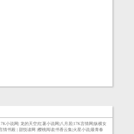
17K小说网
|
龙的天空
|
红薯小说网
|
八月居
|
17K言情网
|
纵横女
言情书殿
|
甜悦读网
|
樱桃阅读
|
书香云集
|
火星小说
|
最青春