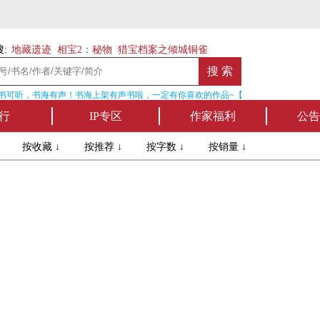
:
地藏遗迹
相宝2：秘物
猎宝档案之倾城铜雀
书可听，书海有声！书海上架有声书啦，一定有你喜欢的作品~【点我收听】
行
IP专区
作家福利
公告
↓
按收藏 ↓
按推荐 ↓
按字数 ↓
按销量 ↓