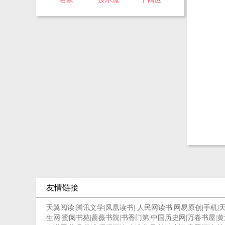
友情链接
天翼阅读
|
腾讯文学
|
凤凰读书
|
人民网读书
|
网易原创
|
手机
|
生网
|
蜜阅书苑
|
蔷薇书院
|
书香门第
|
中国历史网
|
万卷书屋
|
黄