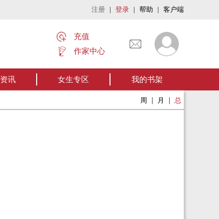
注册
|
登录
|
帮助
|
客户端
充值
作家中心
名家名作——欢迎阅读作者张家四叔的作品《张家摸金秘术》让我们一起开启张
资讯
女生专区
我的书架
|
|
周
月
总