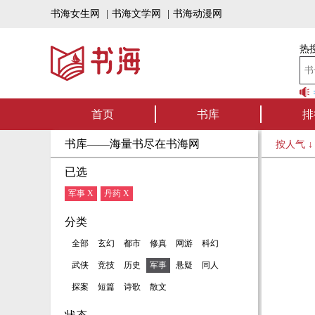
书海女生网
|
书海文学网
|
书海动漫网
热搜
书海听书——好
首页
书库
排
书库——海量书尽在书海网
按人气 
已选
军事 X
丹药 X
分类
全部
玄幻
都市
修真
网游
科幻
武侠
竞技
历史
军事
悬疑
同人
探案
短篇
诗歌
散文