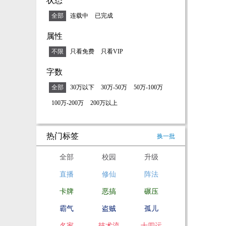
状态
全部
连载中
已完成
属性
不限
只看免费
只看VIP
字数
全部
30万以下
30万-50万
50万-100万
100万-200万
200万以上
热门标签
换一批
全部
校园
升级
直播
修仙
阵法
卡牌
恶搞
碾压
霸气
盗贼
孤儿
名家
技术流
十四运