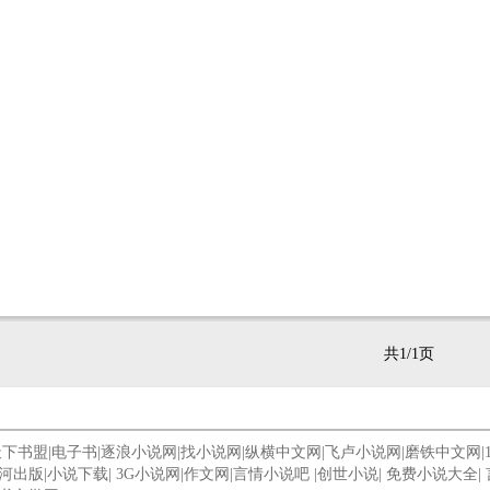
共1/1页
天下书盟
|
电子书
|
逐浪小说网
|
找小说网
|
纵横中文网
|
飞卢小说网
|
磨铁中文网
|
河出版
|
小说下载
|
3G小说网
|
作文网
|
言情小说吧
|
创世小说
|
免费小说大全
|