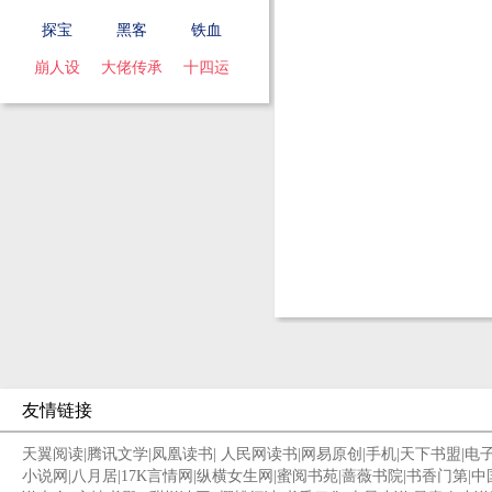
探宝
黑客
铁血
崩人设
大佬传承
十四运
友情链接
天翼阅读
|
腾讯文学
|
凤凰读书
|
人民网读书
|
网易原创
|
手机
|
天下书盟
|
电
小说网
|
八月居
|
17K言情网
|
纵横女生网
|
蜜阅书苑
|
蔷薇书院
|
书香门第
|
中