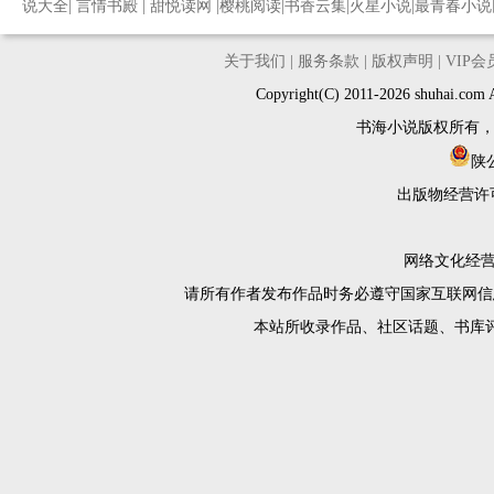
说大全
|
言情书殿
|
甜悦读网
|
樱桃阅读
|
书香云集
|
火星小说
|
最青春小说
关于我们
|
服务条款
|
版权声明
|
VIP
Copyright(C) 2011-2026 shuh
书海小说版权所有
陕公
出版物经营许
网络文化经营许
请所有作者发布作品时务必遵守国家互联网信
本站所收录作品、社区话题、书库