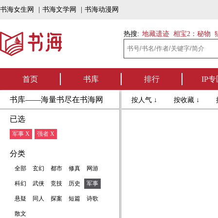
书海女生网
|
书海文学网
|
书海动漫网
热搜:
地藏遗迹
相宝2：秘物
首页
书库
排行
IP专
书库——海量书尽在书海网
按人气 ↓
按收藏 ↓
已选
军事 X
强者 X
分类
全部
玄幻
都市
修真
网游
科幻
武侠
竞技
历史
军事
悬疑
同人
探案
短篇
诗歌
散文