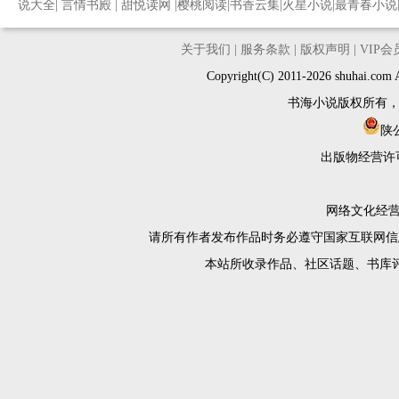
说大全
|
言情书殿
|
甜悦读网
|
樱桃阅读
|
书香云集
|
火星小说
|
最青春小说
关于我们
|
服务条款
|
版权声明
|
VIP
Copyright(C) 2011-2026 shuh
书海小说版权所有
陕公
出版物经营许
网络文化经营许
请所有作者发布作品时务必遵守国家互联网信
本站所收录作品、社区话题、书库