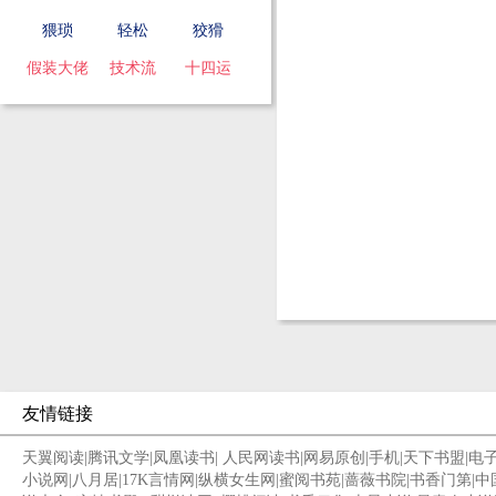
猥琐
轻松
狡猾
假装大佬
技术流
十四运
友情链接
天翼阅读
|
腾讯文学
|
凤凰读书
|
人民网读书
|
网易原创
|
手机
|
天下书盟
|
电
小说网
|
八月居
|
17K言情网
|
纵横女生网
|
蜜阅书苑
|
蔷薇书院
|
书香门第
|
中