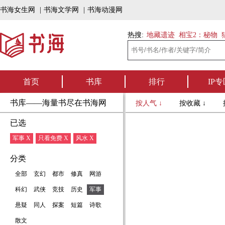
书海女生网
|
书海文学网
|
书海动漫网
热搜:
地藏遗迹
相宝2：秘物
首页
书库
排行
IP专
书库——海量书尽在书海网
按人气 ↓
按收藏 ↓
已选
军事 X
只看免费 X
风水 X
分类
全部
玄幻
都市
修真
网游
科幻
武侠
竞技
历史
军事
悬疑
同人
探案
短篇
诗歌
散文