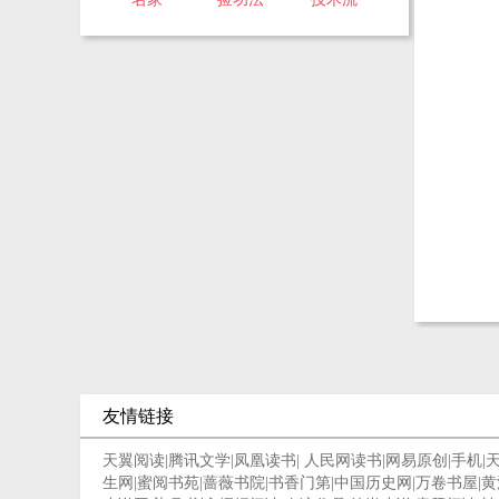
友情链接
天翼阅读
|
腾讯文学
|
凤凰读书
|
人民网读书
|
网易原创
|
手机
|
生网
|
蜜阅书苑
|
蔷薇书院
|
书香门第
|
中国历史网
|
万卷书屋
|
黄