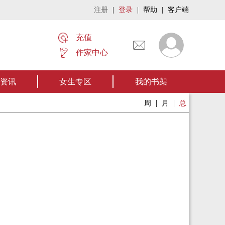
注册
|
登录
|
帮助
|
客户端
充值
作家中心
名家名作——欢迎阅读作者张家四叔的作品《张家摸金秘术》让我们一起开启张家摸
资讯
女生专区
我的书架
|
|
周
月
总