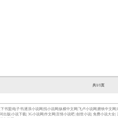
共1/1页
天下书盟
|
电子书
|
逐浪小说网
|
找小说网
|
纵横中文网
|
飞卢小说网
|
磨铁中文网
|
河出版
|
小说下载
|
3G小说网
|
作文网
|
言情小说吧
|
创世小说
|
免费小说大全
|