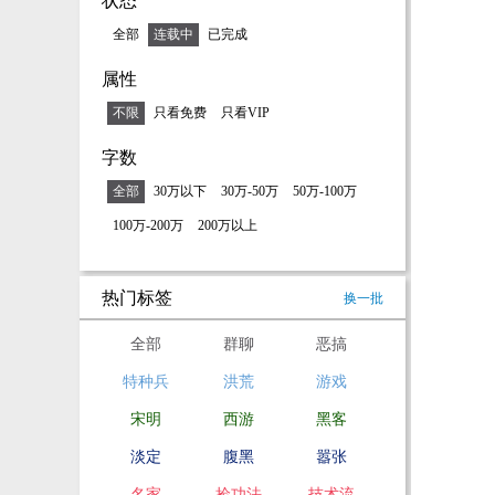
状态
全部
连载中
已完成
属性
不限
只看免费
只看VIP
字数
全部
30万以下
30万-50万
50万-100万
100万-200万
200万以上
热门标签
换一批
全部
群聊
恶搞
特种兵
洪荒
游戏
宋明
西游
黑客
淡定
腹黑
嚣张
名家
捡功法
技术流