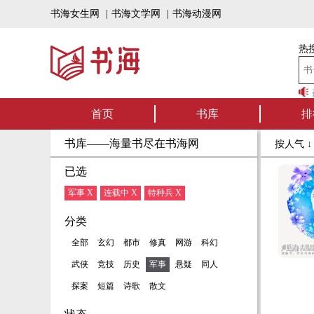
书海女生网
|
书海文学网
|
书海动漫网
热搜
书海听书——好书可听
首页
书库
排
书库——海量书尽在书海网
按人气 
已选
军事 X
连载中 X
特种兵 X
分类
全部
玄幻
都市
修真
网游
科幻
武侠
竞技
历史
军事
悬疑
同人
探案
短篇
诗歌
散文