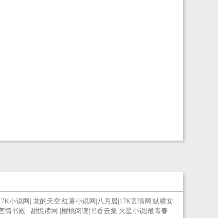
17K小说网
|
龙的天空
|
红薯小说网
|
八月居
|
17K言情网
|
纵横女
言情书殿
|
甜悦读网
|
樱桃阅读
|
书香云集
|
火星小说
|
最青春