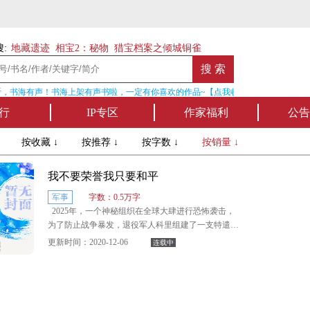
:
地藏遗迹
相宝2：秘物
猎宝档案之倾城铜雀
，书海有声！书海上架有声书啦，一定有你喜欢的作品~【点我收听】
行
IP专区
作家福利
公告
↓
按收藏 ↓
按推荐 ↓
按字数 ↓
按销量 ↓
我不要荣誉我只要和平
军事
字数：0.5万字
2025年，一个神秘组织在全球大肆进行恐怖袭击，
为了防止战争暴发，退役军人科里组建了一支特遣
队，在世界各地进行火力压制与秘密行动
更新时间：2020-12-06
连载中