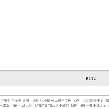
共1/1页
天下书盟
|
电子书
|
逐浪小说网
|
找小说网
|
纵横中文网
|
飞卢小说网
|
磨铁中文网
|
河出版
|
小说下载
|
3G小说网
|
作文网
|
言情小说吧
|
创世小说
|
免费小说大全
|