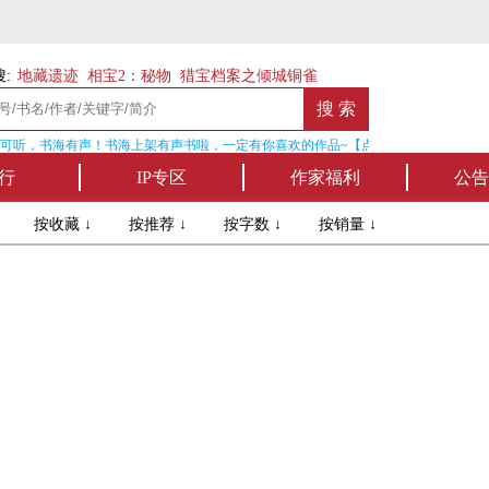
:
地藏遗迹
相宝2：秘物
猎宝档案之倾城铜雀
可听，书海有声！书海上架有声书啦，一定有你喜欢的作品~【点我收听】
行
IP专区
作家福利
公告
↓
按收藏 ↓
按推荐 ↓
按字数 ↓
按销量 ↓