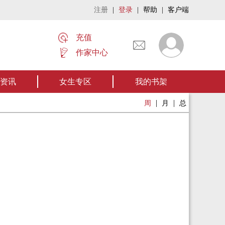
注册
|
登录
|
帮助
|
客户端
充值
作家中心
名家名作——欢迎阅读作者张家四叔的作品《张家摸金秘术》让我们一起开启张
资讯
女生专区
我的书架
|
|
周
月
总