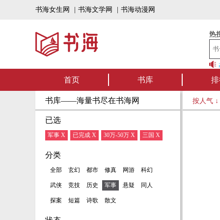
书海女生网
|
书海文学网
|
书海动漫网
热搜
书海听书——好书
首页
书库
排
书库——海量书尽在书海网
按人气 
已选
军事 X
已完成 X
30万-50万 X
三国 X
分类
全部
玄幻
都市
修真
网游
科幻
武侠
竞技
历史
军事
悬疑
同人
探案
短篇
诗歌
散文