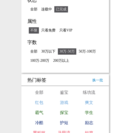
状态
全部
连载中
已完成
属性
不限
只看免费
只看VIP
字数
全部
30万以下
30万-50万
50万-100万
100万-200万
200万以上
热门标签
换一批
全部
鉴宝
练功流
红包
游戏
爽文
霸气
探宝
学生
冷酷
护短
励志
黑科技
马甲流
短篇