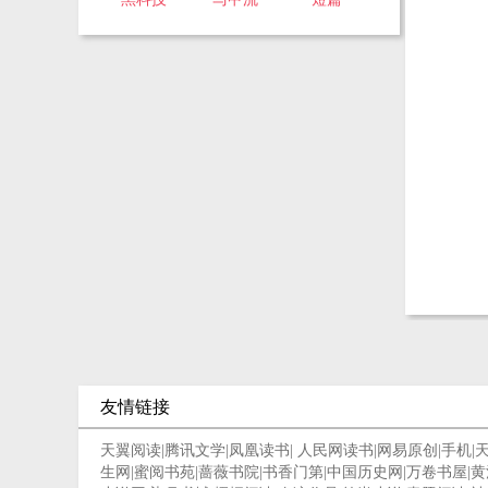
友情链接
天翼阅读
|
腾讯文学
|
凤凰读书
|
人民网读书
|
网易原创
|
手机
|
生网
|
蜜阅书苑
|
蔷薇书院
|
书香门第
|
中国历史网
|
万卷书屋
|
黄