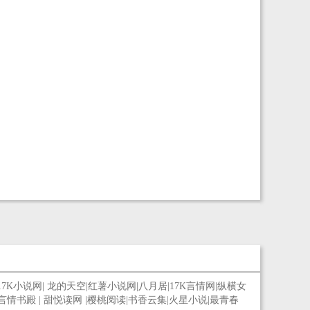
17K小说网
|
龙的天空
|
红薯小说网
|
八月居
|
17K言情网
|
纵横女
言情书殿
|
甜悦读网
|
樱桃阅读
|
书香云集
|
火星小说
|
最青春