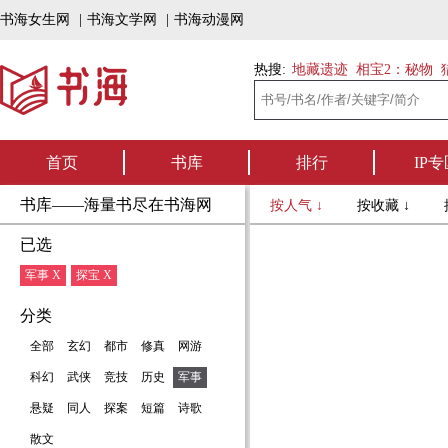
书海女生网
|
书海文学网
|
书海动漫网
热搜:
地藏遗迹
相宝2：秘物
首页
书库
排行
IP专
书库——海量书尽在书海网
按人气 ↓
按收藏 ↓
已选
军事 X
探宝 X
分类
全部
玄幻
都市
修真
网游
科幻
武侠
竞技
历史
军事
悬疑
同人
探案
短篇
诗歌
散文