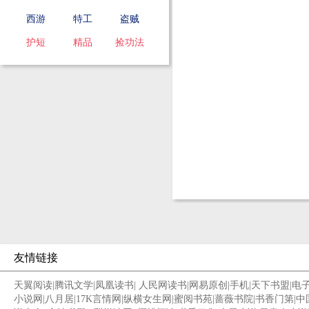
西游
特工
盗贼
护短
精品
捡功法
友情链接
天翼阅读
|
腾讯文学
|
凤凰读书
|
人民网读书
|
网易原创
|
手机
|
天下书盟
|
电
小说网
|
八月居
|
17K言情网
|
纵横女生网
|
蜜阅书苑
|
蔷薇书院
|
书香门第
|
中