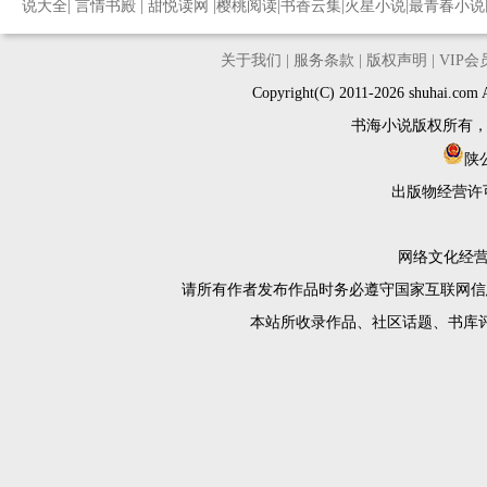
说大全
|
言情书殿
|
甜悦读网
|
樱桃阅读
|
书香云集
|
火星小说
|
最青春小说
关于我们
|
服务条款
|
版权声明
|
VIP
Copyright(C) 2011-2026 shuh
书海小说版权所有
陕公
出版物经营许
网络文化经营许
请所有作者发布作品时务必遵守国家互联网信
本站所收录作品、社区话题、书库