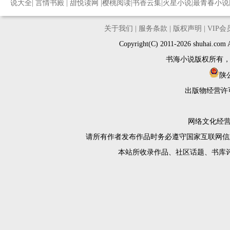
说大全
|
言情书殿
|
甜悦读网
|
樱桃阅读
|
书香云集
|
火星小说
|
最青春小说
关于我们
|
服务条款
|
版权声明
|
VIP
Copyright(C) 2011-2026 shuh
书海小说版权所有
陕公
出版物经营许
网络文化经营许
请所有作者发布作品时务必遵守国家互联网信
本站所收录作品、社区话题、书库