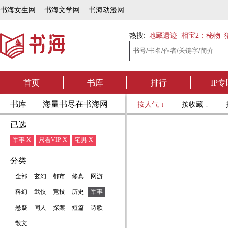
书海女生网
|
书海文学网
|
书海动漫网
热搜:
地藏遗迹
相宝2：秘物
首页
书库
排行
IP专
书库——海量书尽在书海网
按人气 ↓
按收藏 ↓
已选
军事 X
只看VIP X
宅男 X
分类
全部
玄幻
都市
修真
网游
科幻
武侠
竞技
历史
军事
悬疑
同人
探案
短篇
诗歌
散文