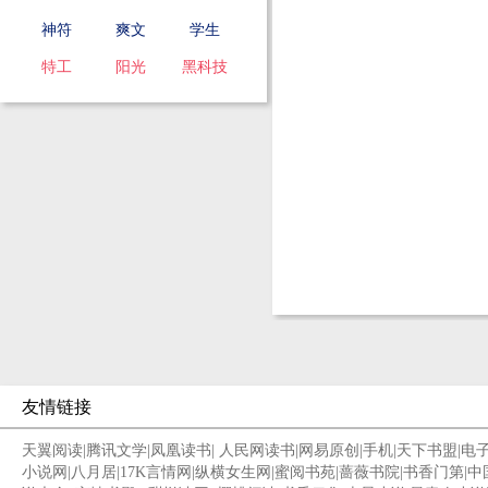
神符
爽文
学生
特工
阳光
黑科技
友情链接
天翼阅读
|
腾讯文学
|
凤凰读书
|
人民网读书
|
网易原创
|
手机
|
天下书盟
|
电
小说网
|
八月居
|
17K言情网
|
纵横女生网
|
蜜阅书苑
|
蔷薇书院
|
书香门第
|
中