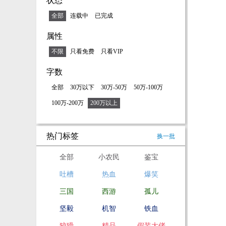
状态
全部
连载中
已完成
属性
不限
只看免费
只看VIP
字数
全部
30万以下
30万-50万
50万-100万
100万-200万
200万以上
热门标签
换一批
全部
小农民
鉴宝
吐槽
热血
爆笑
三国
西游
孤儿
坚毅
机智
铁血
狡猾
精品
假装大佬