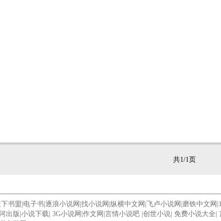
共1/1页
天下书盟
|
电子书
|
逐浪小说网
|
找小说网
|
纵横中文网
|
飞卢小说网
|
磨铁中文网
|
河出版
|
小说下载
|
3G小说网
|
作文网
|
言情小说吧
|
创世小说
|
免费小说大全
|