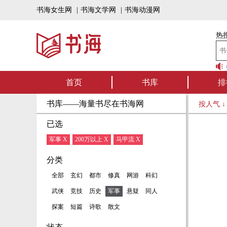
书海女生网
|
书海文学网
|
书海动漫网
热搜
书海听书——好书可听，书
首页
书库
排
书库——海量书尽在书海网
按人气 
已选
军事 X
200万以上 X
马甲流 X
分类
全部
玄幻
都市
修真
网游
科幻
武侠
竞技
历史
军事
悬疑
同人
探案
短篇
诗歌
散文