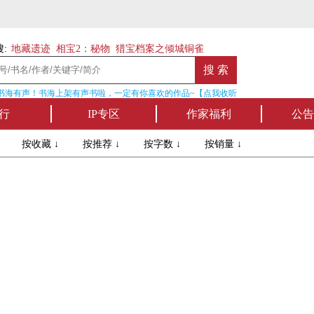
:
地藏遗迹
相宝2：秘物
猎宝档案之倾城铜雀
海有声！书海上架有声书啦，一定有你喜欢的作品~【点我收听】
名家
行
IP专区
作家福利
公告
↓
按收藏 ↓
按推荐 ↓
按字数 ↓
按销量 ↓