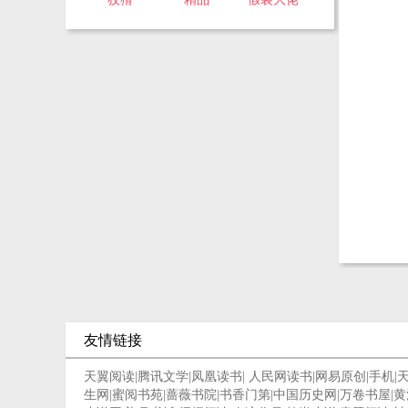
友情链接
天翼阅读
|
腾讯文学
|
凤凰读书
|
人民网读书
|
网易原创
|
手机
|
生网
|
蜜阅书苑
|
蔷薇书院
|
书香门第
|
中国历史网
|
万卷书屋
|
黄