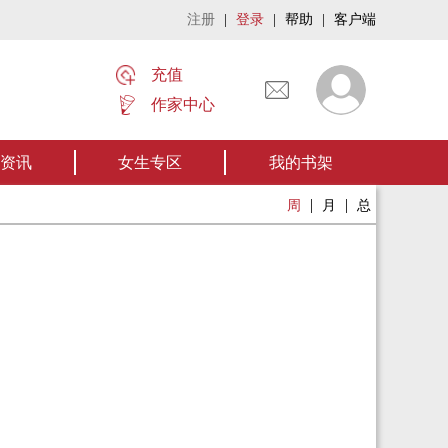
注册
|
登录
|
帮助
|
客户端
充值
作家中心
名作——欢迎阅读作者张家四叔的作品《张家摸金秘术》让我们一起开启张家摸金流
资讯
女生专区
我的书架
|
|
周
月
总