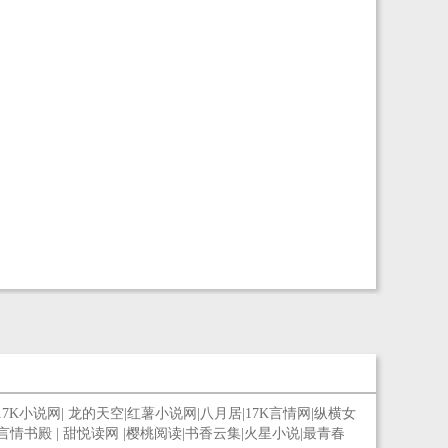
17K小说网
|
龙的天空
|
红薯小说网
|
八月居
|
17K言情网
|
纵横女
言情书殿
|
甜悦读网
|
樱桃阅读
|
书香云集
|
火星小说
|
最青春