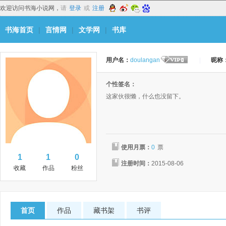
欢迎访问书海小说网，
请
登录
或
注册
书海首页
|
言情网
|
文学网
|
书库
用户名：
doulangan
|
昵称
个性签名：
这家伙很懒，什么也没留下。
使用月票：
0
票
1
1
0
注册时间：
2015-08-06
收藏
作品
粉丝
首页
作品
藏书架
书评