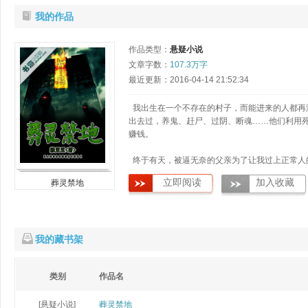
我的作品
作品类型：
悬疑小说
文章字数：
107.3万字
最近更新：2016-04-14 21:52:34
我出生在一个不存在的村子，而能进来的人都再
出去过，养鬼、赶尸、过阴、断魂……他们利用
赚钱。
终于有天，被逼无奈的父亲为了让我过上正常人
生活，打破禁术带我逃到外面，他跟我说咱们再
立即阅读
加入收藏
葬灵禁地
回……
我的藏书架
类别
作品名
[悬疑小说]
葬灵禁地