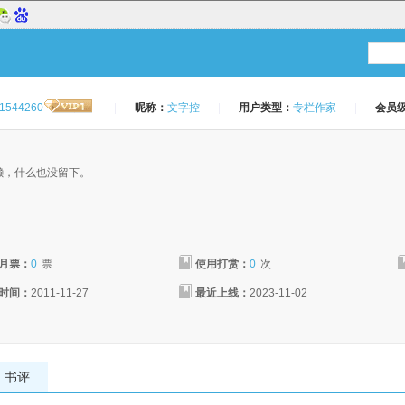
1544260
|
昵称：
文字控
|
用户类型：
专栏作家
|
会员
：
懒，什么也没留下。
月票：
0
票
使用打赏：
0
次
时间：
2011-11-27
最近上线：
2023-11-02
书评