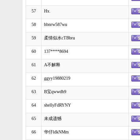
57
Hx.
58
hbnrw587wu
59
柔情似水cTBbru
60
137****8694
61
A不解释
62
ggyy19880219
63
B宝qwwdh9
64
shellyFdRYNY
65
未成遗憾
66
华仔ldkNMm