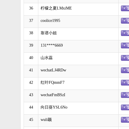
36
柠檬之夏LMxiME
37
coolice1995
38
靠谱小姐
39
131****6669
40
山水蕊
41
wechatLJ4RDw
42
红叶FQmmF7
43
wechatFmBSzI
44
向日葵YSL6No
45
wuli颖