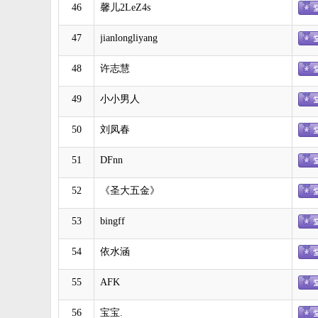
46
馨儿2LeZ4s
47
jianlongliyang
48
许志慧
49
小小男人
50
刘凤春
51
DFnn
52
《圣大五金》
53
bingff
54
依水涵
55
AFK
56
宝宝.