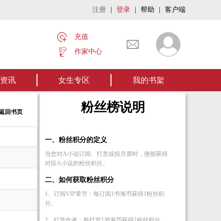
注册
|
登录
|
帮助
|
客户端
充值
作家中心
家名作——欢迎阅读作者张家四叔的作品《张家摸金秘术》让我们一起开启张家摸金
资讯
女生专区
我的书架
粉丝榜说明
<返回书页
一、粉丝积分的定义
当您对A小说订阅、打赏或投月票时，便能获得
对应A小说的粉丝积分。
二、如何获取粉丝积分
1、订阅VIP章节：每订阅1书海币获得1粉丝积
分。
2、打赏作者：每打赏1书海币获得1粉丝积分。