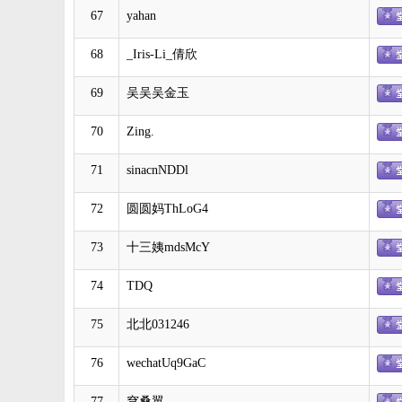
67
yahan
68
_Iris-Li_倩欣
69
吴吴吴金玉
70
Zing.
71
sinacnNDDl
72
圆圆妈ThLoG4
73
十三姨mdsMcY
74
TDQ
75
北北031246
76
wechatUq9GaC
77
穹桑翼