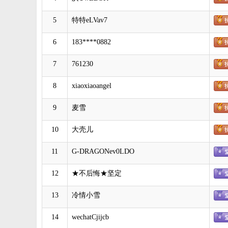
5
特特eLVav7
6
183****0882
7
761230
8
xiaoxiaoangel
9
麦雪
10
大壳儿
11
G-DRAGONev0LDO
12
★不后悔★坚定
13
冷情小雪
14
wechatCjijcb