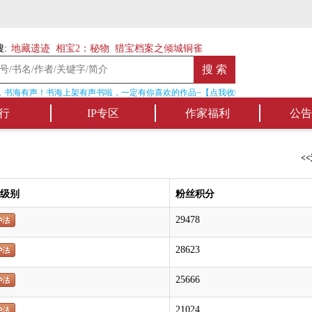
:
地藏遗迹
相宝2：秘物
猎宝档案之倾城铜雀
书海有声！书海上架有声书啦，一定有你喜欢的作品~【点我收听】
名
行
IP专区
作家福利
公告
<
级别
粉丝积分
29478
28623
25666
21024