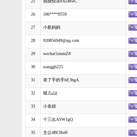
25
我很快乐8XDRwC
26
186****8559
27
小新妈妈
28
920856949@qq.com
29
wechat1zmmZ8
30
wanggb225
31
牵了手的手bE3hgA
32
猫儿山(
33
小袁妞
34
十三幺ASW1gQ
35
主公4BCHoH