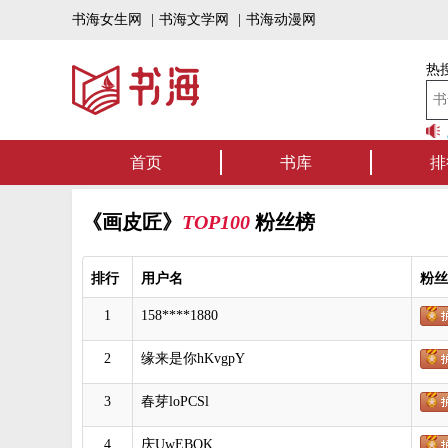
书海女生网
|
书海文学网
|
书海动漫网
热搜
书海听书——好书可听，
首页
书库
排
《画皮匠》
TOP100
粉丝榜
排行
用户名
粉丝
1
158****1880
2
缘来是你hKvgpY
3
春芽loPCSl
4
庆UwEBOK