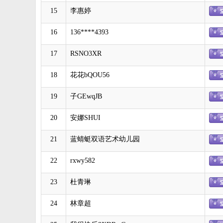
15
李惠婷
16
136****4393
17
RSNO3XR
18
花花bQOU56
19
子GEwqJB
20
安娜SHUI
21
蓝蜻蜓双语艺术幼儿园
22
rxwy582
23
杜青琳
24
林章超