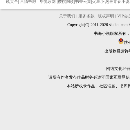
说大全
|
言情书殿
|
甜悦读网
|
樱桃阅读
|
书香云集
|
火星小说
|
最青春小说
关于我们
|
服务条款
|
版权声明
|
VIP
Copyright(C) 2011-2026 shuh
书海小说版权所有
陕公
出版物经营许
网络文化经营许
请所有作者发布作品时务必遵守国家互联网信
本站所收录作品、社区话题、书库