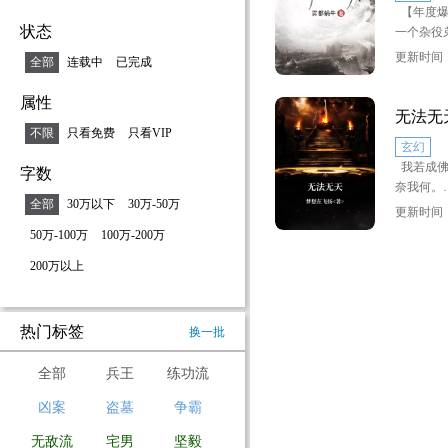
【年度爆
路绿灯。
状态
一个杂役
弟子竟然
什么？你
更新时间：2
全部
连载中
已完成
林言想要
我没告诉
签到系统
之后才去
属性
无法无
在杂役院
不限
只看免费
只看VIP
玄幻
体质。
我若成佛
字数
奈我何。
在崆峒派
全部
30万以下
30万-50万
崆峒印。
更新时间：2
我命由我
50万-100万
100万-200万
在剑阁签
200万以上
我若灭世
剑
之何妨？
……
天不公，
热门标签
换一批
就这样，
直签到，
全部
兵王
练功流
凶案
盗墓
争霸
他本想继
魔教杀上
无敌流
宅男
坚毅