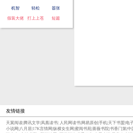
机智
轻松
嚣张
假装大佬
打上上苍
短篇
友情链接
天翼阅读
|
腾讯文学
|
凤凰读书
|
人民网读书
|
网易原创
|
手机
|
天下书盟
|
电
小说网
|
八月居
|
17K言情网
|
纵横女生网
|
蜜阅书苑
|
蔷薇书院
|
书香门第
|
中