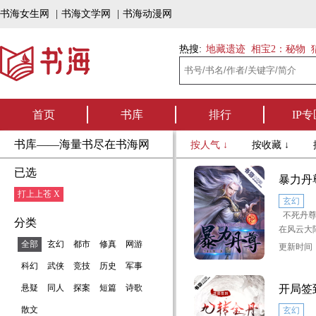
书海女生网
|
书海文学网
|
书海动漫网
热搜:
地藏遗迹
相宝2：秘物
首页
书库
排行
IP专
书库——海量书尽在书海网
按人气 ↓
按收藏 ↓
已选
暴力丹
打上上苍 X
玄幻
不死丹尊
分类
在风云大
级，偏偏
全部
玄幻
都市
修真
网游
更新时间：2
科幻
武侠
竞技
历史
军事
杀敌？陈
战斗场面
悬疑
同人
探案
短篇
诗歌
开局签
散文
玄幻
修炼？随