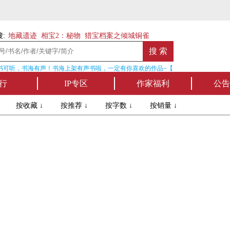
:
地藏遗迹
相宝2：秘物
猎宝档案之倾城铜雀
可听，书海有声！书海上架有声书啦，一定有你喜欢的作品~【点我收听】
行
IP专区
作家福利
公告
↓
按收藏 ↓
按推荐 ↓
按字数 ↓
按销量 ↓