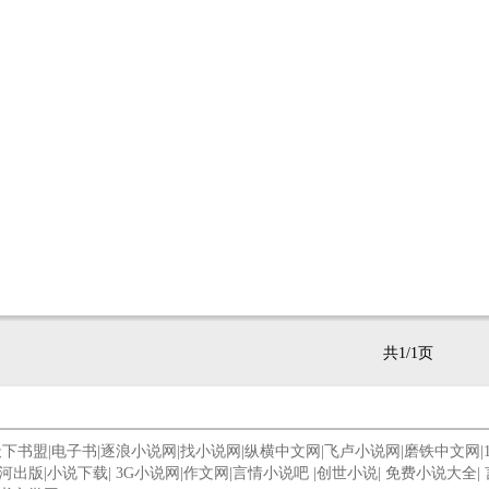
共1/1页
天下书盟
|
电子书
|
逐浪小说网
|
找小说网
|
纵横中文网
|
飞卢小说网
|
磨铁中文网
|
河出版
|
小说下载
|
3G小说网
|
作文网
|
言情小说吧
|
创世小说
|
免费小说大全
|