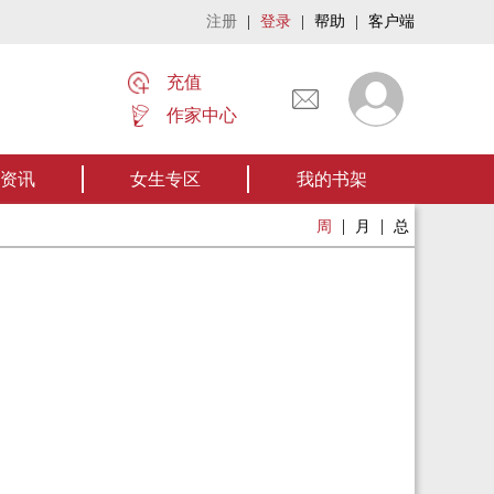
注册
|
登录
|
帮助
|
客户端
充值
作家中心
名家名作——欢迎阅读作者张家四叔的作品《张家摸金秘术》让我们一起开启张
资讯
女生专区
我的书架
|
|
周
月
总