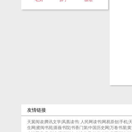
友情链接
天翼阅读
|
腾讯文学
|
凤凰读书
|
人民网读书
|
网易原创
|
手机
|
生网
|
蜜阅书苑
|
蔷薇书院
|
书香门第
|
中国历史网
|
万卷书屋
|
黄