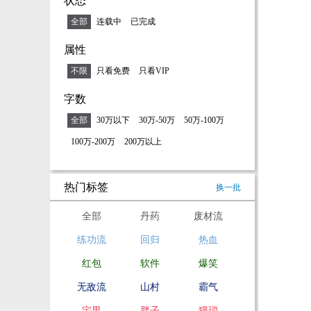
状态
全部
连载中
已完成
属性
不限
只看免费
只看VIP
字数
全部
30万以下
30万-50万
50万-100万
100万-200万
200万以上
热门标签
换一批
全部
丹药
废材流
练功流
回归
热血
红包
软件
爆笑
无敌流
山村
霸气
宅男
胖子
猥琐