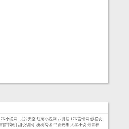
17K小说网
|
龙的天空
|
红薯小说网
|
八月居
|
17K言情网
|
纵横女
言情书殿
|
甜悦读网
|
樱桃阅读
|
书香云集
|
火星小说
|
最青春