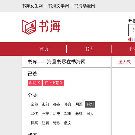
书海女生网
|
书海文学网
|
书海动漫网
热搜
书海听书——好书
首页
书库
排
书库——海量书尽在书海网
按人气 
已选
科幻 X
打上上苍 X
分类
全部
玄幻
都市
修真
网游
科幻
武侠
竞技
历史
军事
悬疑
同人
探案
短篇
诗歌
散文