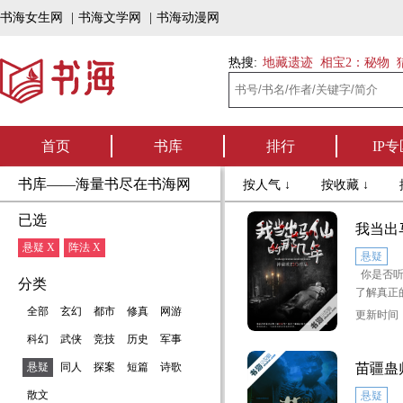
书海女生网
|
书海文学网
|
书海动漫网
热搜:
地藏遗迹
相宝2：秘物
首页
书库
排行
IP专
书库——海量书尽在书海网
按人气 ↓
按收藏 ↓
已选
我当出
悬疑 X
阵法 X
悬疑
你是否听
分类
了解真正
你们进入
全部
玄幻
都市
修真
网游
更新时间：2
科幻
武侠
竞技
历史
军事
悬疑
同人
探案
短篇
诗歌
苗疆蛊
散文
悬疑