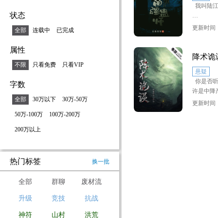
我叫陆江
状态
这一神秘
更新时间：2
全部
连载中
已完成
你听！
属性
听客，请
降术诡
不限
只看免费
只看VIP
悬疑
你是否听
字数
许是中降
全部
30万以下
30万-50万
道上有人
更新时间：2
病，而是
50万-100万
100万-200万
身一人去
200万以上
的故事就
热门标签
换一批
全部
群聊
废材流
升级
竞技
抗战
神符
山村
洪荒