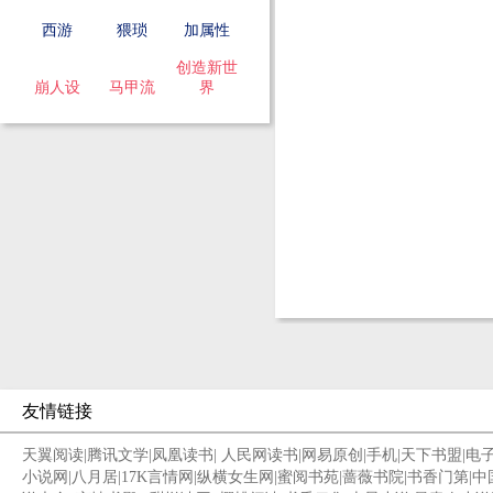
西游
猥琐
加属性
创造新世
崩人设
马甲流
界
友情链接
天翼阅读
|
腾讯文学
|
凤凰读书
|
人民网读书
|
网易原创
|
手机
|
天下书盟
|
电
小说网
|
八月居
|
17K言情网
|
纵横女生网
|
蜜阅书苑
|
蔷薇书院
|
书香门第
|
中