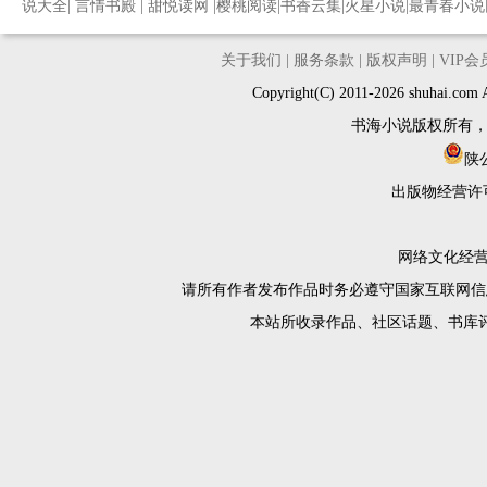
说大全
|
言情书殿
|
甜悦读网
|
樱桃阅读
|
书香云集
|
火星小说
|
最青春小说
关于我们
|
服务条款
|
版权声明
|
VIP
Copyright(C) 2011-2026 shuh
书海小说版权所有
陕公
出版物经营许
网络文化经营许
请所有作者发布作品时务必遵守国家互联网信
本站所收录作品、社区话题、书库