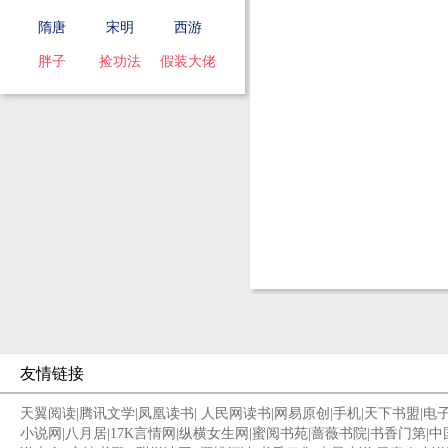
隋唐
宋明
西游
胖子
捡功法
假装大佬
友情链接
天翼阅读
|
腾讯文学
|
凤凰读书
|
人民网读书
|
网易原创
|
手机
|
天下书盟
|
电
小说网
|
八月居
|
17K言情网
|
纵横女生网
|
蜜阅书苑
|
蔷薇书院
|
书香门第
|
中