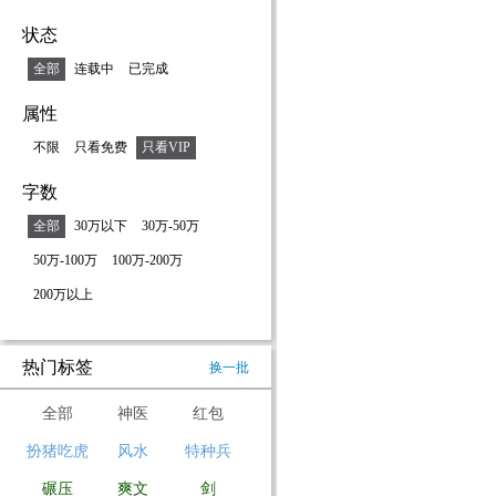
状态
全部
连载中
已完成
属性
不限
只看免费
只看VIP
字数
全部
30万以下
30万-50万
50万-100万
100万-200万
200万以上
热门标签
换一批
全部
神医
红包
扮猪吃虎
风水
特种兵
碾压
爽文
剑