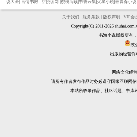
说大全
|
言情书殿
|
甜悦读网
|
樱桃阅读
|
书香云集
|
火星小说
|
最青春小说
关于我们
|
服务条款
|
版权声明
|
VIP
Copyright(C) 2011-2026 shuh
书海小说版权所有
陕公
出版物经营许
网络文化经营许
请所有作者发布作品时务必遵守国家互联网信
本站所收录作品、社区话题、书库