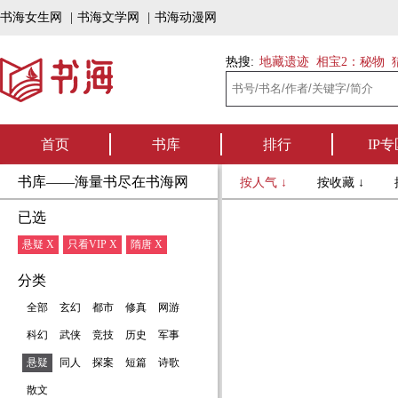
书海女生网
|
书海文学网
|
书海动漫网
热搜:
地藏遗迹
相宝2：秘物
首页
书库
排行
IP专
书库——海量书尽在书海网
按人气 ↓
按收藏 ↓
已选
悬疑 X
只看VIP X
隋唐 X
分类
全部
玄幻
都市
修真
网游
科幻
武侠
竞技
历史
军事
悬疑
同人
探案
短篇
诗歌
散文