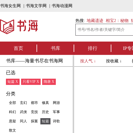
书海女生网
|
书海文学网
|
书海动漫网
热搜:
地藏遗迹
相宝2：秘物
首页
书库
排行
IP专
书库——海量书尽在书海网
按人气 ↓
按收藏 ↓
已选
短篇 X
只看VIP X
隋唐 X
分类
全部
玄幻
都市
修真
网游
科幻
武侠
竞技
历史
军事
悬疑
同人
探案
短篇
诗歌
散文