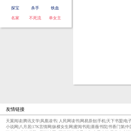
探宝
杀手
铁血
名家
不死流
单女主
友情链接
天翼阅读
|
腾讯文学
|
凤凰读书
|
人民网读书
|
网易原创
|
手机
|
天下书盟
|
电
小说网
|
八月居
|
17K言情网
|
纵横女生网
|
蜜阅书苑
|
蔷薇书院
|
书香门第
|
中