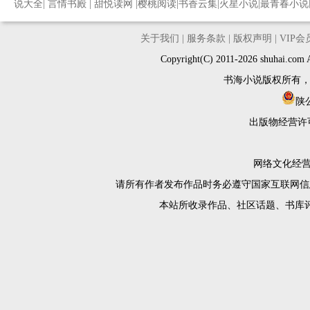
说大全
|
言情书殿
|
甜悦读网
|
樱桃阅读
|
书香云集
|
火星小说
|
最青春小说
关于我们
|
服务条款
|
版权声明
|
VIP
Copyright(C) 2011-2026 shuh
书海小说版权所有
陕公
出版物经营许
网络文化经营许
请所有作者发布作品时务必遵守国家互联网信
本站所收录作品、社区话题、书库