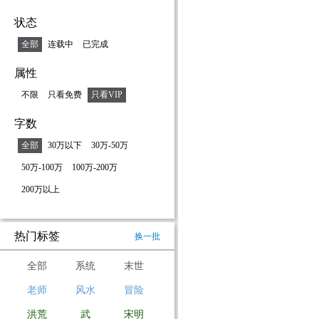
状态
全部
连载中
已完成
属性
不限
只看免费
只看VIP
字数
全部
30万以下
30万-50万
50万-100万
100万-200万
200万以上
热门标签
换一批
全部
系统
末世
老师
风水
冒险
洪荒
武
宋明