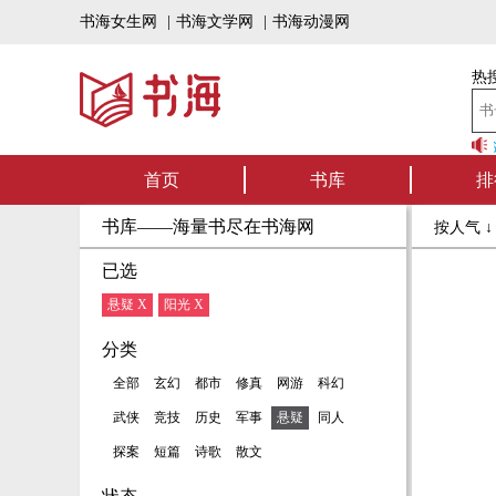
书海女生网
|
书海文学网
|
书海动漫网
热搜
书海听书——好书
首页
书库
排
书库——海量书尽在书海网
按人气 
已选
悬疑 X
阳光 X
分类
全部
玄幻
都市
修真
网游
科幻
武侠
竞技
历史
军事
悬疑
同人
探案
短篇
诗歌
散文