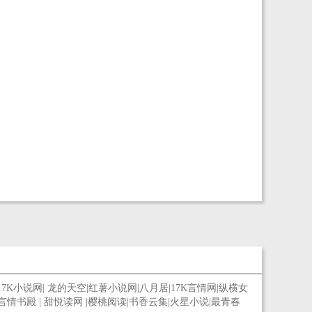
17K小说网
|
龙的天空
|
红薯小说网
|
八月居
|
17K言情网
|
纵横女
言情书殿
|
甜悦读网
|
樱桃阅读
|
书香云集
|
火星小说
|
最青春