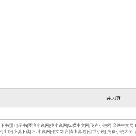
共1/1页
天下书盟
|
电子书
|
逐浪小说网
|
找小说网
|
纵横中文网
|
飞卢小说网
|
磨铁中文网
|
河出版
|
小说下载
|
3G小说网
|
作文网
|
言情小说吧
|
创世小说
|
免费小说大全
|