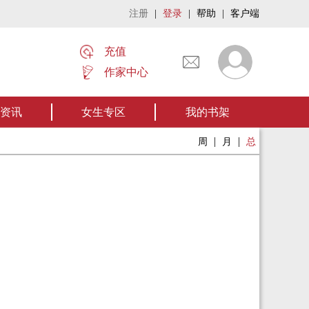
注册
|
登录
|
帮助
|
客户端
充值
作家中心
名家名作——欢迎阅读作者张家四叔的作品《张家摸金秘术》让我们一起开启张
资讯
女生专区
我的书架
|
|
周
月
总