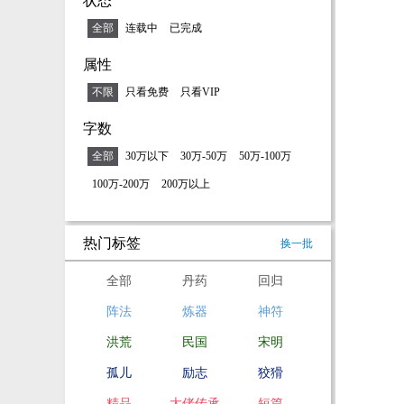
状态
全部
连载中
已完成
属性
不限
只看免费
只看VIP
字数
全部
30万以下
30万-50万
50万-100万
100万-200万
200万以上
热门标签
换一批
全部
丹药
回归
阵法
炼器
神符
洪荒
民国
宋明
孤儿
励志
狡猾
精品
大佬传承
短篇