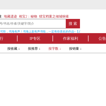
:
地藏遗迹
相宝2：秘物
猎宝档案之倾城铜雀
可听，书海有声！书海上架有声书啦，一定有你喜欢的作品~【点我收听】
行
IP专区
作家福利
公告
↓
按收藏 ↓
按推荐 ↓
按字数 ↓
按销量 ↓