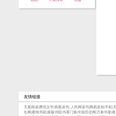
友情链接
天翼阅读
|
腾讯文学
|
凤凰读书
|
人民网读书
|
网易原创
|
手机
|
生网
|
蜜阅书苑
|
蔷薇书院
|
书香门第
|
中国历史网
|
万卷书屋
|
黄