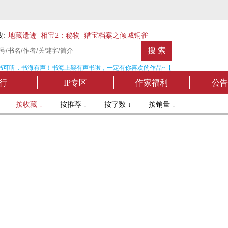
:
地藏遗迹
相宝2：秘物
猎宝档案之倾城铜雀
可听，书海有声！书海上架有声书啦，一定有你喜欢的作品~【点我收听】
行
IP专区
作家福利
公告
↓
按收藏 ↓
按推荐 ↓
按字数 ↓
按销量 ↓