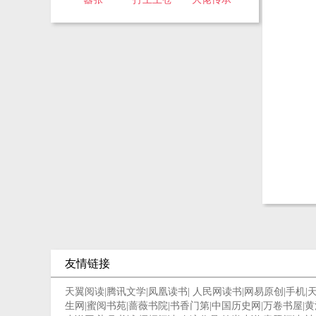
友情链接
天翼阅读
|
腾讯文学
|
凤凰读书
|
人民网读书
|
网易原创
|
手机
|
生网
|
蜜阅书苑
|
蔷薇书院
|
书香门第
|
中国历史网
|
万卷书屋
|
黄