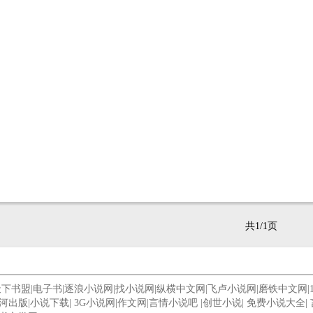
共1/1页
天下书盟
|
电子书
|
逐浪小说网
|
找小说网
|
纵横中文网
|
飞卢小说网
|
磨铁中文网
|
河出版
|
小说下载
|
3G小说网
|
作文网
|
言情小说吧
|
创世小说
|
免费小说大全
|