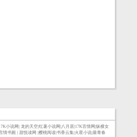
17K小说网
|
龙的天空
|
红薯小说网
|
八月居
|
17K言情网
|
纵横女
言情书殿
|
甜悦读网
|
樱桃阅读
|
书香云集
|
火星小说
|
最青春