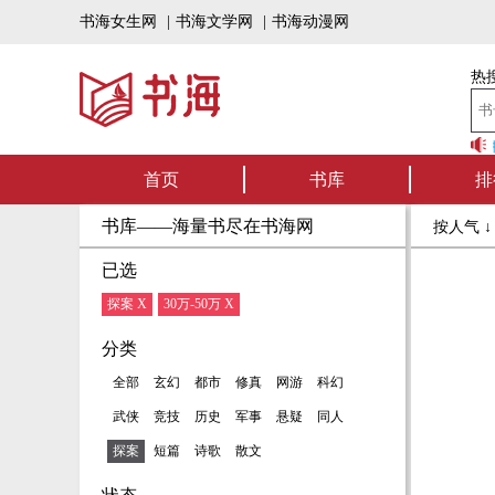
书海女生网
|
书海文学网
|
书海动漫网
热搜
书海听书——好书
首页
书库
排
书库——海量书尽在书海网
按人气 
已选
探案 X
30万-50万 X
分类
全部
玄幻
都市
修真
网游
科幻
武侠
竞技
历史
军事
悬疑
同人
探案
短篇
诗歌
散文