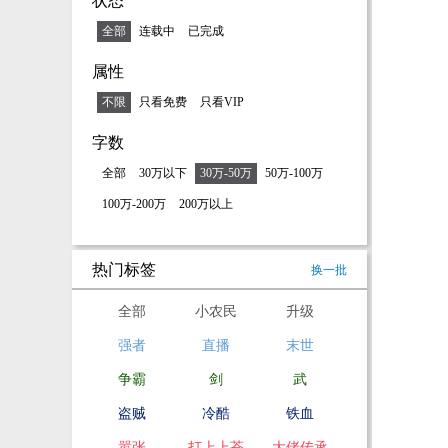
状态
全部
连载中
已完成
属性
不限
只看免费
只看VIP
字数
全部
30万以下
30万-50万
50万-100万
100万-200万
200万以上
热门标签
换一批
全部
小农民
升级
强者
直播
末世
争霸
剑
武
盗贼
冷酷
铁血
嚣张
打上上苍
大佬传承