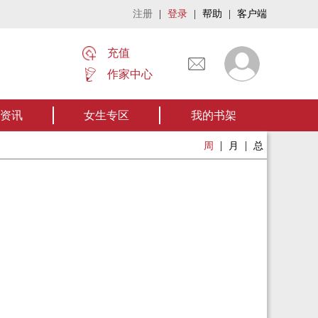
注册
|
登录
|
帮助
|
客户端
充值
作家中心
名家名作——欢迎阅读作者张家四叔的作品《张家摸金秘术》让我们一起开启张
资讯
女生专区
我的书架
|
|
周
月
总