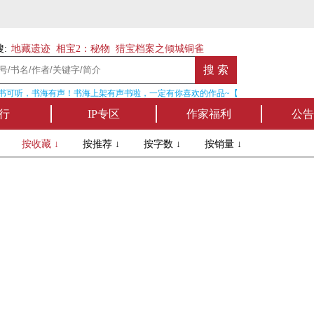
:
地藏遗迹
相宝2：秘物
猎宝档案之倾城铜雀
书可听，书海有声！书海上架有声书啦，一定有你喜欢的作品~【点我收听】
行
IP专区
作家福利
公告
↓
按收藏 ↓
按推荐 ↓
按字数 ↓
按销量 ↓