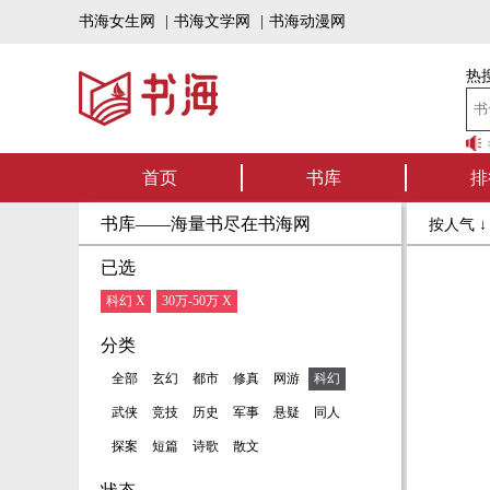
书海女生网
|
书海文学网
|
书海动漫网
热搜
书海听书——好
首页
书库
排
书库——海量书尽在书海网
按人气 
已选
科幻 X
30万-50万 X
分类
全部
玄幻
都市
修真
网游
科幻
武侠
竞技
历史
军事
悬疑
同人
探案
短篇
诗歌
散文