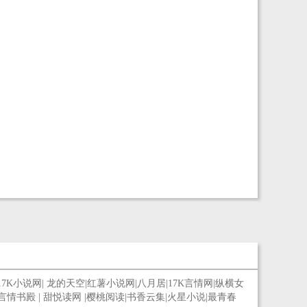
17K小说网
|
龙的天空
|
红薯小说网
|
八月居
|
17K言情网
|
纵横女
言情书殿
|
甜悦读网
|
樱桃阅读
|
书香云集
|
火星小说
|
最青春