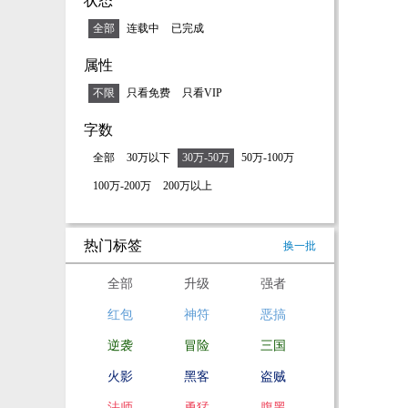
状态
全部
连载中
已完成
属性
不限
只看免费
只看VIP
字数
全部
30万以下
30万-50万
50万-100万
100万-200万
200万以上
热门标签
换一批
全部
升级
强者
红包
神符
恶搞
逆袭
冒险
三国
火影
黑客
盗贼
法师
勇猛
腹黑