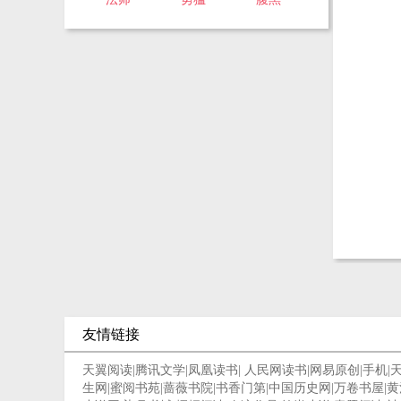
友情链接
天翼阅读
|
腾讯文学
|
凤凰读书
|
人民网读书
|
网易原创
|
手机
|
生网
|
蜜阅书苑
|
蔷薇书院
|
书香门第
|
中国历史网
|
万卷书屋
|
黄