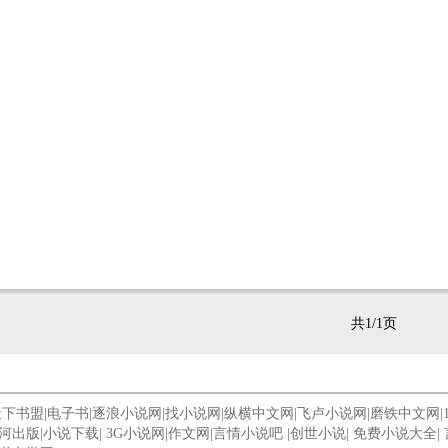
共1/1页
天下书盟
|
电子书
|
逐浪小说网
|
找小说网
|
纵横中文网
|
飞卢小说网
|
磨铁中文网
|
河出版
|
小说下载
|
3G小说网
|
作文网
|
言情小说吧
|
创世小说
|
免费小说大全
|