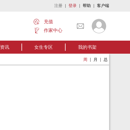
注册
|
登录
|
帮助
|
客户端
充值
作家中心
名家名作——欢迎阅读作者张家四叔的作品《张家摸金秘术》让我们一起开启
资讯
女生专区
我的书架
|
|
周
月
总