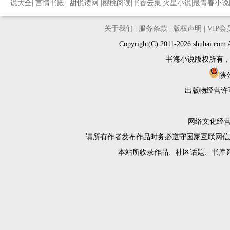
说大全
|
言情书殿
|
甜悦读网
|
樱桃阅读
|
书香云集
|
火星小说
|
最青春小说
关于我们
|
服务条款
|
版权声明
|
VIP
Copyright(C) 2011-2026 shuh
书海小说版权所有
陕公
出版物经营许
网络文化经营许
请所有作者发布作品时务必遵守国家互联网信
本站所收录作品、社区话题、书库