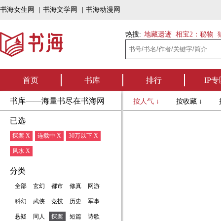
书海女生网
|
书海文学网
|
书海动漫网
热搜:
地藏遗迹
相宝2：秘物
首页
书库
排行
IP专
书库——海量书尽在书海网
按人气 ↓
按收藏 ↓
已选
探案 X
连载中 X
30万以下 X
风水 X
分类
全部
玄幻
都市
修真
网游
科幻
武侠
竞技
历史
军事
悬疑
同人
探案
短篇
诗歌