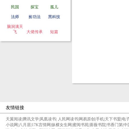
民国
探宝
孤儿
法师
捡功法
黑科技
脑洞满天
飞
大佬传承
短篇
友情链接
天翼阅读
|
腾讯文学
|
凤凰读书
|
人民网读书
|
网易原创
|
手机
|
天下书盟
|
电
小说网
|
八月居
|
17K言情网
|
纵横女生网
|
蜜阅书苑
|
蔷薇书院
|
书香门第
|
中