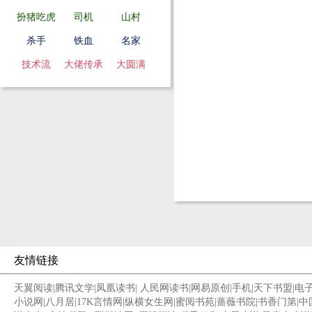
扮猪吃虎
司机
山村
杀手
铁血
名家
技术流
大佬传承
大圆满
友情链接
天翼阅读
|
腾讯文学
|
凤凰读书
|
人民网读书
|
网易原创
|
手机
|
天下书盟
|
电
小说网
|
八月居
|
17K言情网
|
纵横女生网
|
蜜阅书苑
|
蔷薇书院
|
书香门第
|
中