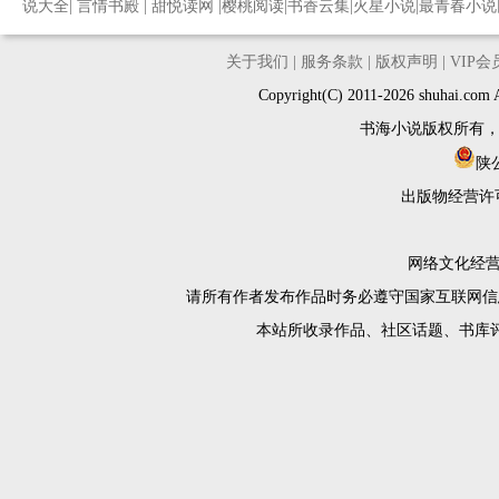
说大全
|
言情书殿
|
甜悦读网
|
樱桃阅读
|
书香云集
|
火星小说
|
最青春小说
关于我们
|
服务条款
|
版权声明
|
VIP
Copyright(C) 2011-2026 shuh
书海小说版权所有
陕公
出版物经营许
网络文化经营许
请所有作者发布作品时务必遵守国家互联网信
本站所收录作品、社区话题、书库