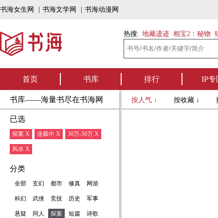
书海女生网
|
书海文学网
|
书海动漫网
热搜:
地藏遗迹
相宝2：秘物
首页
书库
排行
IP专
书库——海量书尽在书海网
按人气 ↓
按收藏 ↓
已选
探案 X
连载中 X
30万-50万 X
风水 X
分类
全部
玄幻
都市
修真
网游
科幻
武侠
竞技
历史
军事
悬疑
同人
探案
短篇
诗歌