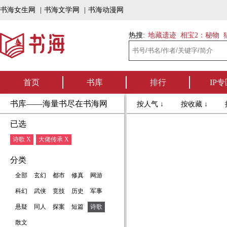
书海女生网
|
书海文学网
|
书海动漫网
热搜:
地藏遗迹
相宝2：秘物
首页
书库
排行
IP专
书库——海量书尽在书海网
按人气 ↓
按收藏 ↓
已选
诗歌 X
大佬传承 X
分类
全部
玄幻
都市
修真
网游
科幻
武侠
竞技
历史
军事
悬疑
同人
探案
短篇
诗歌
散文