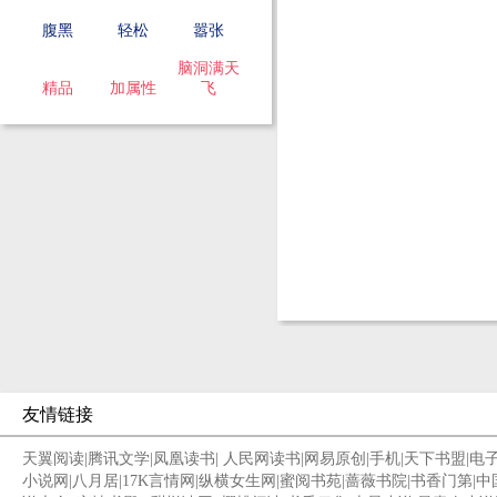
腹黑
轻松
嚣张
脑洞满天
精品
加属性
飞
友情链接
天翼阅读
|
腾讯文学
|
凤凰读书
|
人民网读书
|
网易原创
|
手机
|
天下书盟
|
电
小说网
|
八月居
|
17K言情网
|
纵横女生网
|
蜜阅书苑
|
蔷薇书院
|
书香门第
|
中