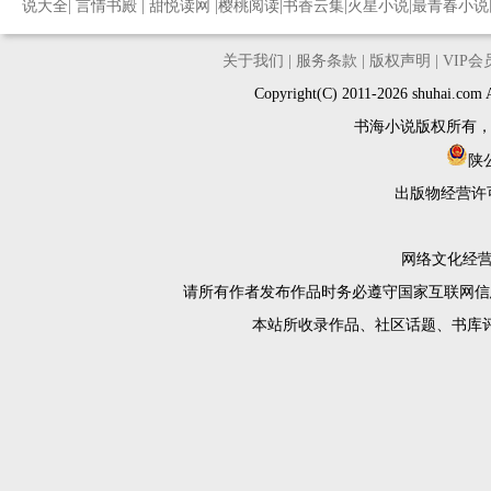
说大全
|
言情书殿
|
甜悦读网
|
樱桃阅读
|
书香云集
|
火星小说
|
最青春小说
关于我们
|
服务条款
|
版权声明
|
VIP
Copyright(C) 2011-2026 shuh
书海小说版权所有
陕公
出版物经营许
网络文化经营许
请所有作者发布作品时务必遵守国家互联网信
本站所收录作品、社区话题、书库