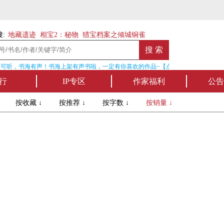
:
地藏遗迹
相宝2：秘物
猎宝档案之倾城铜雀
可听，书海有声！书海上架有声书啦，一定有你喜欢的作品~【点我收听】
行
IP专区
作家福利
公告
↓
按收藏 ↓
按推荐 ↓
按字数 ↓
按销量 ↓