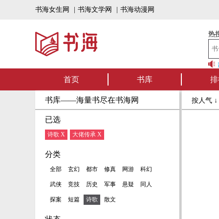
书海女生网
|
书海文学网
|
书海动漫网
热搜
书海听书——好书
首页
书库
排
书库——海量书尽在书海网
按人气 
已选
诗歌 X
大佬传承 X
分类
全部
玄幻
都市
修真
网游
科幻
武侠
竞技
历史
军事
悬疑
同人
探案
短篇
诗歌
散文