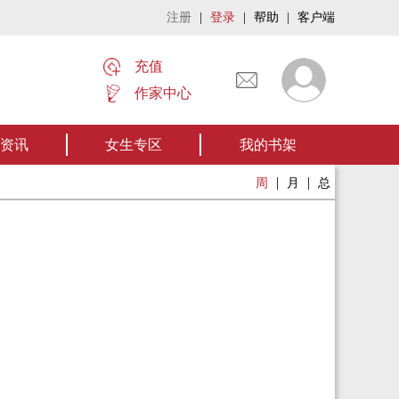
注册
|
登录
|
帮助
|
客户端
充值
作家中心
名家名作——欢迎阅读作者张家四叔的作品《张家摸金秘术》让我们一起开启张
资讯
女生专区
我的书架
|
|
周
月
总