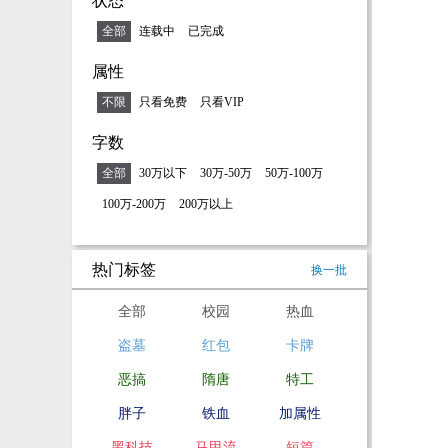
状态
全部
连载中
已完成
属性
不限
只看免费
只看VIP
字数
全部
30万以下
30万-50万
50万-100万
100万-200万
200万以上
热门标签
换一批
全部
校园
热血
盗墓
红包
卡牌
恶搞
隋唐
特工
胖子
铁血
加属性
黑科技
马甲流
短篇